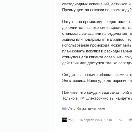
светодиодных освещений, датчиков и 
Преимущества покупки по промокоду?
Покупка по промокоду предоставляет 
дополнительная экономия средств, т
стоимость заказа или на отдельные т
акциям или подаркам от магазина, что
использование промокода может быть
планировать покупки и расходы заран
стимулом для клиента совершить поку
действия или доступен только опреде
Следите за нашими обновлениями и п
Электроникс. Ваше удовлетворение от
Помните, что каждый ваш заказ приб
Только в ТМ Электроникс вы найдете 
Лето
,
ближе
,
цены
,
ниже
woff
16 апреля 2024, 19:10