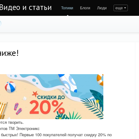
Видео и статьи
Топики
Блоги
Люди
еще
ниже!
ется творить.
нтов ТМ Электроникс
 быстрых! Первые 100 покупателей получат скидку 20% по