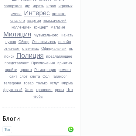
запорхали
игр
играть
играя
игровых
Интерес
казино
имена
каталоге
квартир
классический
коллекцией
концерт
Магазин
Милиция
Музыкального
Начать
нужно
Обзор
Ознакомьтесь
онлайн
отличает
отличных
Официальный
пк
Полиция
поиск
предлагающее
представляет
Приключения
приятно
пройти
просто
Регистрация
ремонт
сайт
слот
слота
Сол
Таганрог
телефона
товар
только
услуг
Фирма
фруктовый
Хотя
хранение
цены
Что
чтобы
Блоги
Топ