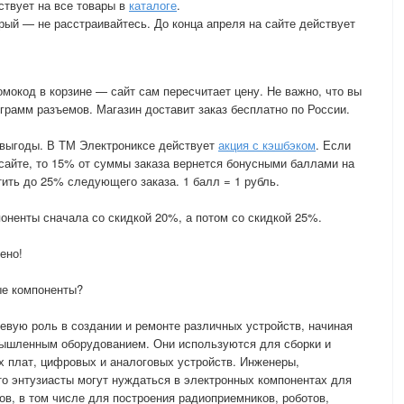
ствует на все товары в
каталоге
.
рый — не расстраивайтесь. До конца апреля на сайте действует
мокод в корзине — сайт сам пересчитает цену. Не важно, что вы
грамм разъемов. Магазин доставит заказ бесплатно по России.
 выгоды. В ТМ Электрониксе действует
акция с кэшбэком
. Если
 сайте, то 15% от суммы заказа вернется бонусными баллами на
ить до 25% следующего заказа. 1 балл = 1 рубль.
оненты сначала со скидкой 20%, а потом со скидкой 25%.
ено!
ые компоненты?
вую роль в создании и ремонте различных устройств, начиная
омышленным оборудованием. Они используются для сборки и
х плат, цифровых и аналоговых устройств. Инженеры,
о энтузиасты могут нуждаться в электронных компонентах для
ов, в том числе для построения радиоприемников, роботов,