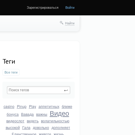
Зарегистрироваться
Войти
Найти
Теги
Все теги
casino
Pinup
Play
аппетитных
ближе
Видео
бонуса
Вавада
важны
видеослот
видеть
волатильностью
высокой
Гала
довольно
дополняет
Единственное
животе
жизнь