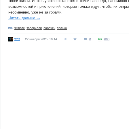
твоей жизни. И это чувство останется с тобой навсегда, напоминая 
возможностей и приключений, которые только ждут, чтобы их откр
несомненно, уже не за горами.
Читать дальше →
животе
,
запорхали
,
бабочки
,
только
woff
22 ноября 2025, 10:14
0
600