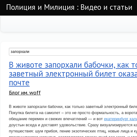
Полиция и Милиция : Видео и статьи
В животе запорхали бабочки, как т
заветный электронный билет оказа
почте
Блог им. woff
В животе запорхали бабочки, как только заветный электронный биле
Покупка билета на самолет – это не просто формальность, а ворот
обещание перемен и свежих впечатлений — и вот
екатеринбург кал
доустын вседа и доставят удовольствие. Сразу визуализируются к
путешествия: шум прибоя, пение экзотических птиц, новые лица и к
прокручивается маршрут, составляется список must-see мест, и гл