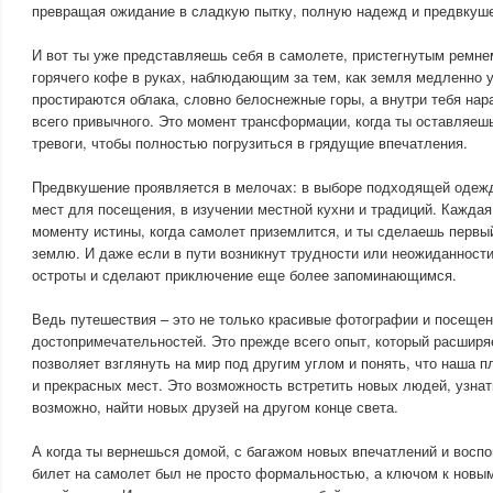
превращая ожидание в сладкую пытку, полную надежд и предвкуш
И вот ты уже представляешь себя в самолете, пристегнутым ремне
горячего кофе в руках, наблюдающим за тем, как земля медленно 
простираются облака, словно белоснежные горы, а внутри тебя нар
всего привычного. Это момент трансформации, когда ты оставляешь
тревоги, чтобы полностью погрузиться в грядущие впечатления.
Предвкушение проявляется в мелочах: в выборе подходящей одежд
мест для посещения, в изучении местной кухни и традиций. Каждая
моменту истины, когда самолет приземлится, и ты сделаешь первы
землю. И даже если в пути возникнут трудности или неожиданности
остроты и сделают приключение еще более запоминающимся.
Ведь путешествия – это не только красивые фотографии и посеще
достопримечательностей. Это прежде всего опыт, который расширя
позволяет взглянуть на мир под другим углом и понять, что наша 
и прекрасных мест. Это возможность встретить новых людей, узнать
возможно, найти новых друзей на другом конце света.
А когда ты вернешься домой, с багажом новых впечатлений и воспо
билет на самолет был не просто формальностью, а ключом к новы