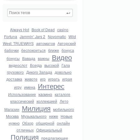
Always Hot
Book of Dead
casino
Fortuna
Jammin’ Jars 2
Novomatic
Wild
West: TRUEWAYS
автоматов
Авторский
бабочки
беспокоиться
ближе
бонуса
Видео
бонусы
Вавада
важны
видеослот
Всегда
высокой
Гала
грузового
Дикого Запада
довольно
доставка
животе
игр
играть
играя
Интерес
игру
имена
казино
Использование
каталоге
классический
коллекцией
Лето
Милиция
Магазин
мобильного
Москва
Музыкального
ниже
Новые
нужно
Обзор
обширной
онлайн
отличных
Официальный
Полиция
предлагающее