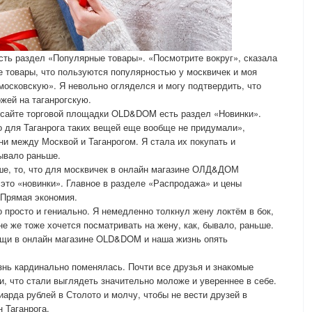
ть раздел «Популярные товары». «Посмотрите вокруг», сказала
е товары, что пользуются популярностью у москвичек и моя
московскую». Я невольно огляделся и могу подтвердить, что
жей на таганрогскую.
а сайте торговой площадки OLD&DOM есть раздел «Новинки».
то для Таганрога таких вещей еще вообще не придумали»,
и между Москвой и Таганрогом. Я стала их покупать и
ывало раньше.
ше, то, что для москвичек в онлайн магазине ОЛД&ДОМ
 это «новинки». Главное в разделе «Распродажа» и цены
 Прямая экономия.
 просто и гениально. Я немедленно толкнул жену локтём в бок,
е же тоже хочется посматривать на жену, как, бывало, раньше.
вещи в онлайн магазине OLD&DOM и наша жизнь опять
нь кардинально поменялась. Почти все друзья и знакомые
и, что стали выглядеть значительно моложе и увереннее в себе.
арда рублей в Столото и молчу, чтобы не вести друзей в
 Таганрога.