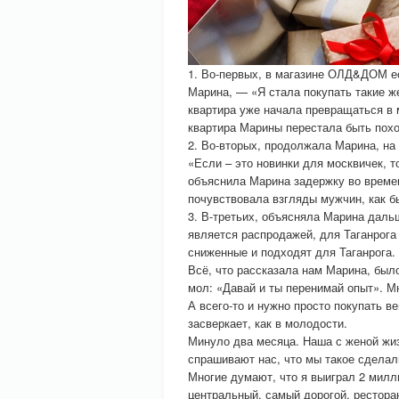
1. Во-первых, в магазине ОЛД&ДОМ ес
Марина, — «Я стала покупать такие ж
квартира уже начала превращаться в 
квартира Марины перестала быть похо
2. Во-вторых, продолжала Марина, н
«Если – это новинки для москвичек, 
объяснила Марина задержку во времен
почувствовала взгляды мужчин, как б
3. В-третьих, объясняла Марина даль
является распродажей, для Таганрога
сниженные и подходят для Таганрога.
Всё, что рассказала нам Марина, было
мол: «Давай и ты перенимай опыт». Мн
А всего-то и нужно просто покупать 
засверкает, как в молодости.
Минуло два месяца. Наша с женой жиз
спрашивают нас, что мы такое сделал
Многие думают, что я выиграл 2 милли
центральный, самый дорогой, ресторан