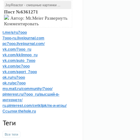
JoyReactor - смешные картинки ...
Пост №6361271
Автор: Mr.Meier Развернуть
Комментировать
t.me/s/ru7ooo
7ooo-ru.livejournal.com
pc7ooo.livejournal.com/
vk.com/7ooo_ru
vk.com/kkiinnoo_ru
vk.com/auto_7ooo
vk.com/pc7ooo
vk.com/sport_7ooo
ok.ru/ru7ooo
ok.ru/pc7ooo
my.mail.ru/community/7ooo/
pinterest.ru/7ooo_ru/высший-в-
интернете/
ru.pinterest.com/cetkijpk/пк-и-игры/
Ссылки thehole.ru
Теги
Все теги