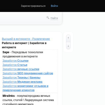
Зарегистрироваться
Войти
Найти
Высший в интернете - Развлечение
Работа в интернет | Заработок в
интернете
Sape
- Передовые технологии
продвижения в интернете
Заработок
Ссылки
Заработок
Статьи
Заработок
вечные ссылки
Заработок
SEO продвижения сайтов
Заработок
Тизеры / банеры
Заработок
Мединая реклама
Заработок
мониторинг отзывов и
привлечения клиентов
Miralinks
- покупка\продажа вечных
ссылок, статей ! Лидирующая система
статейного маркетинга .