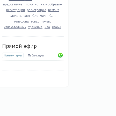
представляет
приятно
Разнообразие
регистрации
регистрацию
ремонт
сделать
слот
Слотмилл
Сол
телефона
товар
только
увлекательных
хранение
Что
чтобы
Прямой эфир
Комментарии
Публикации