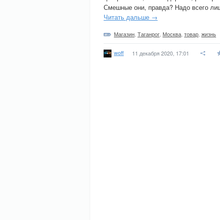
Смешные они, правда? Надо всего ли
Читать дальше →
Магазин
,
Таганрог
,
Москва
,
товар
,
жизнь
woff
11 декабря 2020, 17:01