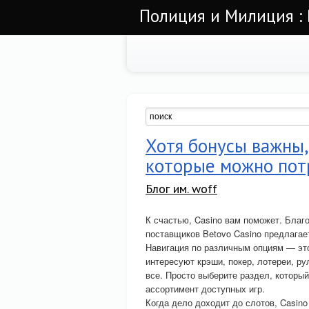
Полиция и Милиция : 
Хотя бонусы важны,
которые можно потр
Блог им. woff
К счастью, Casino вам поможет. Бла
поставщиков Betovo Casino предлагает
Навигация по различным опциям — это
интересуют крэши, покер, лотереи, ру
все. Просто выберите раздел, которы
ассортимент доступных игр.
Когда дело доходит до слотов, Casin