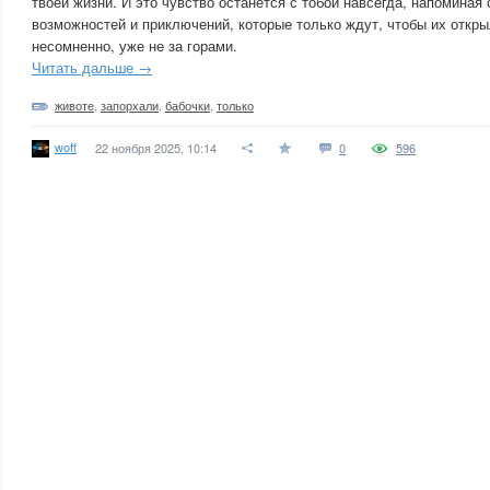
твоей жизни. И это чувство останется с тобой навсегда, напоминая 
возможностей и приключений, которые только ждут, чтобы их откр
несомненно, уже не за горами.
Читать дальше →
животе
,
запорхали
,
бабочки
,
только
woff
22 ноября 2025, 10:14
0
596