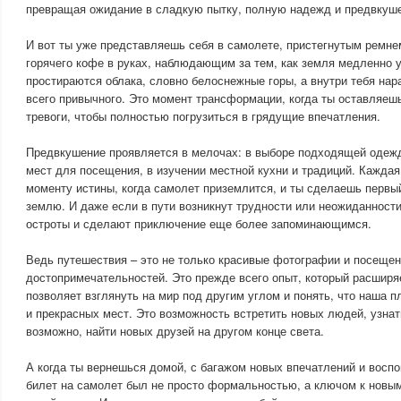
превращая ожидание в сладкую пытку, полную надежд и предвкуш
И вот ты уже представляешь себя в самолете, пристегнутым ремне
горячего кофе в руках, наблюдающим за тем, как земля медленно 
простираются облака, словно белоснежные горы, а внутри тебя нар
всего привычного. Это момент трансформации, когда ты оставляешь
тревоги, чтобы полностью погрузиться в грядущие впечатления.
Предвкушение проявляется в мелочах: в выборе подходящей одежд
мест для посещения, в изучении местной кухни и традиций. Каждая
моменту истины, когда самолет приземлится, и ты сделаешь первы
землю. И даже если в пути возникнут трудности или неожиданности
остроты и сделают приключение еще более запоминающимся.
Ведь путешествия – это не только красивые фотографии и посеще
достопримечательностей. Это прежде всего опыт, который расширя
позволяет взглянуть на мир под другим углом и понять, что наша 
и прекрасных мест. Это возможность встретить новых людей, узнать
возможно, найти новых друзей на другом конце света.
А когда ты вернешься домой, с багажом новых впечатлений и воспо
билет на самолет был не просто формальностью, а ключом к новы