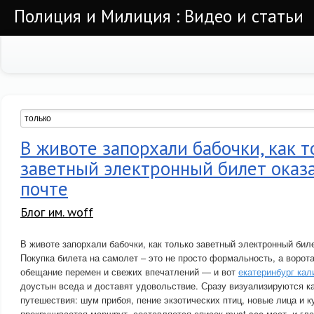
Полиция и Милиция : Видео и статьи
В животе запорхали бабочки, как т
заветный электронный билет оказа
почте
Блог им. woff
В животе запорхали бабочки, как только заветный электронный биле
Покупка билета на самолет – это не просто формальность, а ворот
обещание перемен и свежих впечатлений — и вот
екатеринбург кал
доустын вседа и доставят удовольствие. Сразу визуализируются к
путешествия: шум прибоя, пение экзотических птиц, новые лица и к
прокручивается маршрут, составляется список must-see мест, и гл