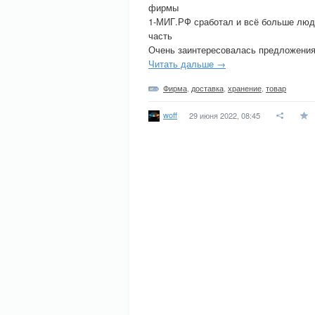
фирмы
1-МИГ.РФ сработал и всё больше люде
часть
Очень заинтересовалась предложени
Читать дальше →
Фирма
,
доставка
,
хранение
,
товар
woff
29 июня 2022, 08:45