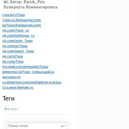
Автор: Barsik_Psix
Развернуть Комментировать
t.me/s/ru7ooo
7ooo-ru.livejournal.com
pc7ooo.livejournal.com/
vk.com/7ooo_ru
vk.com/kkiinnoo_ru
vk.com/auto_7ooo
vk.com/pc7ooo
vk.com/sport_7ooo
ok.ru/ru7ooo
ok.ru/pc7ooo
my.mail.ru/community/7ooo/
pinterest.ru/7ooo_ru/высший-в-
интернете/
ru.pinterest.com/cetkijpk/пк-и-игры/
Ссылки thehole.ru
Теги
Все теги