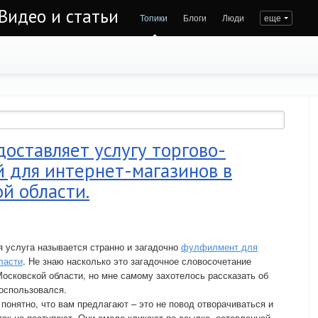
Видео и статьи
Топики
Блоги
Люди
еще
оставляет услугу торгово-
 для интернет-магазинов в
й области.
 услуга называется странно и загадочно
фулфилмент для
ласти
. Не знаю насколько это загадочное словосочетание
осковской области, но мне самому захотелось рассказать об
воспользовался.
понятно, что вам предлагают – это не повод отворачиваться и
так не поступают. Они смело кликают по ссылке, оставленной