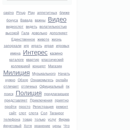
casino
Pinup
Play
аппетитных
ближе
Видео
бонуса
Вавада
важны
видеослот
видеть
волатильностью
высокой
Гала
довольно
дополняет
Единственное
животе
жизнь
запорхали
игр
играть
играя
игровых
Интерес
казино
имена
каталоге
квартир
классический
коллекцией
концерт
Магазин
Милиция
Музыкального
Начать
нужно
Обзор
Ознакомьтесь
онлайн
отличает
отличных
Официальный
пк
Полиция
поиск
предлагающее
представляет
Приключения
приятно
пройти
просто
Регистрация
ремонт
сайт
слот
слота
Сол
Таганрог
телефона
товар
только
услуг
Фирма
фруктовый
Хотя
хранение
цены
Что