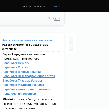
Зарегистрироваться
Войти
Найти
Высший в интернете - Развлечение
Работа в интернет | Заработок в
интернете
Sape
- Передовые технологии
продвижения в интернете
Заработок
Ссылки
Заработок
Статьи
Заработок
вечные ссылки
Заработок
SEO продвижения сайтов
Заработок
Тизеры / банеры
Заработок
Мединая реклама
Заработок
мониторинг отзывов и
привлечения клиентов
Miralinks
- покупка\продажа вечных
ссылок, статей ! Лидирующая система
статейного маркетинга .