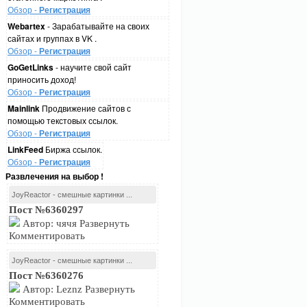
Обзор -
Регистрация
Webartex
- Зарабатывайте на своих
сайтах и группах в VK .
Обзор -
Регистрация
GoGetLinks
- научите свой сайт
приносить доход!
Обзор -
Регистрация
Mainlink
Продвижение сайтов с
помощью текстовых ссылок.
Обзор -
Регистрация
LinkFeed
Биржа ссылок.
Обзор -
Регистрация
Развлечения на выбор !
JoyReactor - смешные картинки ...
Пост №6360297
Автор: чячя Развернуть
Комментировать
JoyReactor - смешные картинки ...
Пост №6360276
Автор: Leznz Развернуть
Комментировать