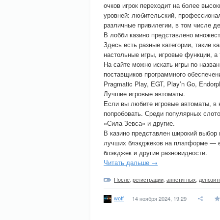
очков игрок переходит на более высо
уровней: любительский, профессиона
различные привилегии, в том числе д
В лобби казино представлено множест
Здесь есть разные категории, такие к
настольные игры, игровые функции, а
На сайте можно искать игры по назва
поставщиков программного обеспечени
Pragmatic Play, EGT, Play’n Go, Endorp
Лучшие игровые автоматы.
Если вы любите игровые автоматы, в 
попробовать. Среди популярных слот
«Сила Зевса» и другие.
В казино представлен широкий выбор 
лучших блэкджеков на платформе — е
блэкджек и другие разновидности.
Читать дальше →
После
,
регистрации
,
аппетитных
,
депозит
woff
14 ноября 2024, 19:29