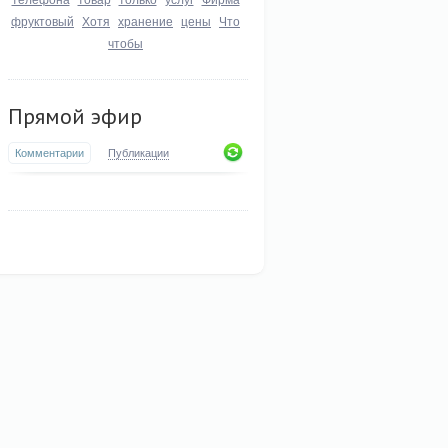
фруктовый
Хотя
хранение
цены
Что
чтобы
Прямой эфир
Комментарии
Публикации