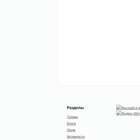
Разделы
Топики
Блоги
Люди
Активность