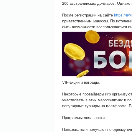
200 австралийских долларов. Однако 
После регистрации на сайте
https://irw
приветственным бонусом. По истечении
быть возможности воспользоваться и
VIP-акции и награды.
Некоторые провайдеры игр организую
участвовать в этих мероприятиях и 
популярные турниры на платформе: Ran
Программы лояльности.
Пользователи получают по одному очк