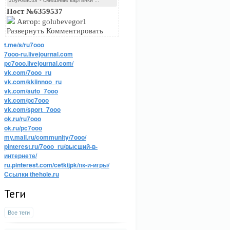
JoyReactor - смешные картинки ...
Пост №6359537
Автор: golubevegor1
Развернуть Комментировать
t.me/s/ru7ooo
7ooo-ru.livejournal.com
pc7ooo.livejournal.com/
vk.com/7ooo_ru
vk.com/kkiinnoo_ru
vk.com/auto_7ooo
vk.com/pc7ooo
vk.com/sport_7ooo
ok.ru/ru7ooo
ok.ru/pc7ooo
my.mail.ru/community/7ooo/
pinterest.ru/7ooo_ru/высший-в-
интернете/
ru.pinterest.com/cetkijpk/пк-и-игры/
Ссылки thehole.ru
Теги
Все теги