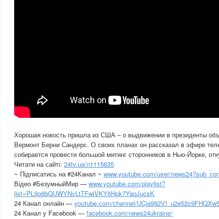
Хорошая новость пришла из США – о выдвижении в президенты объ
Вермонт Берни Сандерс. О своих планах он рассказал в эфире те
собирается провести большой митинг сторонников в Нью-Йорке, отк
Читати на сайті:
24tv.ua/n1115635
~ Підписатись на #24Канал ~
www.youtube.com/user/news24?sub_con
Відео #БезумныйМир —
www.youtube.com/playlist?
list=PL9o6bQUWYNvLtTFwiVKY6Hpk7YaoJucsK
24 Канал онлайн —
youtube.com/channel/UCja992VI_u2e52c9FHQXw
24 Канал у Facebook —
facebook.com/news24ukraine/