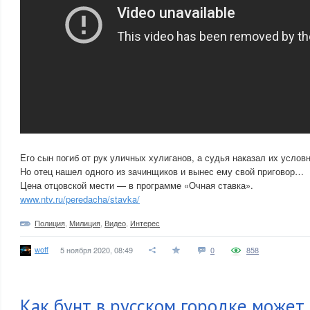
Его сын погиб от рук уличных хулиганов, а судья наказал их условн
Но отец нашел одного из зачинщиков и вынес ему свой приговор…
Цена отцовской мести — в программе «Очная ставка».
www.ntv.ru/peredacha/stavka/
Полиция
,
Милиция
,
Видео
,
Интерес
woff
5 ноября 2020, 08:49
0
858
Как бунт в русском городке может