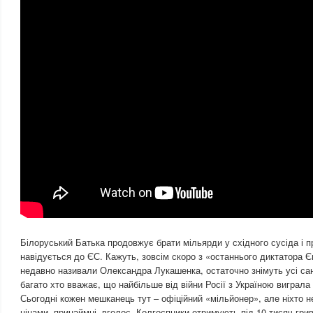
Білоруський Батька продовжує брати мільярди у східного сусіда і п
навідується до ЄС. Кажуть, зовсім скоро з «останнього диктатора Є
недавно називали Олександра Лукашенка, остаточно знімуть усі са
багато хто вважає, що найбільше від війни Росії з Україною виграла
Сьогодні кожен мешканець тут – офіційний «мільйонер», але ніхто
цінами, принаймні, вголос. Колгоспники отримують під 10 тисяч грив