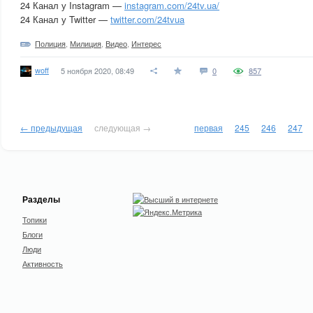
24 Канал у Instagram —
instagram.com/24tv.ua/
24 Канал у Twitter —
twitter.com/24tvua
Полиция
,
Милиция
,
Видео
,
Интерес
woff
5 ноября 2020, 08:49
0
857
← предыдущая
следующая →
первая
245
246
247
Разделы
Топики
Блоги
Люди
Активность