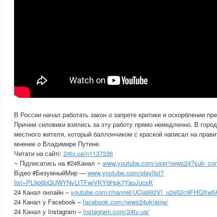
В России начал работать закон о запрете критики и оскорблении пр
Причем силовики взялись за эту работу прямо немедленно. В горо
местного жителя, который баллончиком с краской написал на прав
мнение о Владимире Путине.
Читати на сайті:
24tv.ua/n1137336
~ Підписатись на #24Канал ~
www.youtube.com/user/news24?sub_con
Відео #БезумныйМир —
www.youtube.com/playlist?
list=PL9o6bQUWYNvLtTFwiVKY6Hpk7YaoJucsK
24 Канал онлайн –
youtube.com/channel/UCja992VI_u2e52c9FHQXw5
24 Канал у Facebook –
facebook.com/news24ukraine/
24 Канал у Instagram –
instagram.com/24tv.ua/