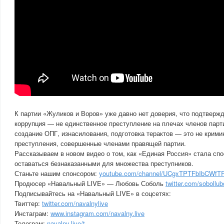
К партии «Жуликов и Воров» уже давно нет доверия, что подтверж
коррупция — не единственное преступление на плечах членов парт
создание ОПГ, изнасилования, подготовка терактов — это не крими
преступления, совершенные членами правящей партии.
Рассказываем в новом видео о том, как «Единая Россия» стала сп
оставаться безнаказанными для множества преступников.
Станьте нашим спонсором:
youtube.com/channel/UCgxTPTFbIbCWfTR
Продюсер «Навальный LIVE» — Любовь Соболь
twitter.com/sobollu
Подписывайтесь на «Навальный LIVE» в соцсетях:
Твиттер:
twitter.com/navalnylive
Инстаграм:
www.instagram.com/navalny.live
Телеграм:
navalny.live/t