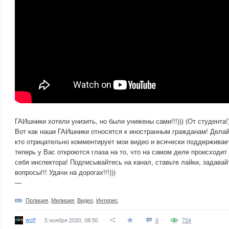
ГАИшники хотели унизить, но были унижены сами!!!))) (От студента!
Вот как наши ГАИшники относятся к иностранным гражданам! Делай
кто отрицательно комментирует мои видео и всячески поддерживае
теперь у Вас откроются глаза на то, что на самом деле происходит 
себя инспектора! Подписывайтесь на канал, ставьте лайки, задава
вопросы!!! Удачи на дорогах!!!)))
—
Полиция
,
Милиция
,
Видео
,
Интерес
woff
5 ноября 2020, 08:50
0
724