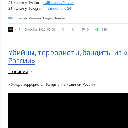
24 Канал у Twitter –
twitter.com/24tvua
24 Канал у Telegram –
t.me/chanel24
Полиция
,
Милиция
,
Видео
,
Интерес
woff
5 ноября 2020, 08:50
0
799
Убийцы, террористы, бандиты из 
России»
Полиция
Убийцы, террористы, бандиты из «Единой России»