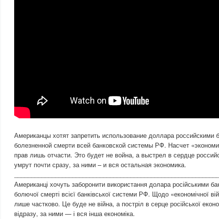
Американцы хотят запретить использование доллара российскими б
болезненной смерти всей банковской системы РФ. Насчет «эконом
прав лишь отчасти. Это будет не война, а выстрел в сердце россий
умрут почти сразу, за ними – и вся остальная экономика.
___________________________________________________________
Американці хочуть заборонити використання долара російськими ба
болючої смерті всієї банківської системи РФ. Щодо «економічної в
лише частково. Це буде не війна, а постріл в серце російської еко
відразу, за ними — і вся інша економіка.