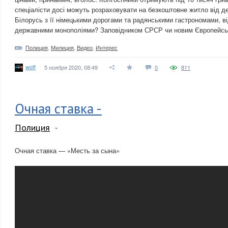
спеціалісти досі можуть розраховувати на безкоштовне житло від д
Білорусь з її німецькими дорогами та радянськими гастрономами, в
державними монополіями? Заповідником СРСР чи новим Європейс
Полиция
,
Милиция
,
Видео
,
Интерес
woff
5 ноября 2020, 08:49
0
811
Очная ставка -
Полиция
Очная ставка — «Месть за сына»