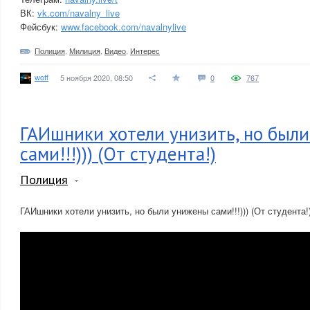
ВК:
vk.com/navalny_live
Фейсбук:
www.facebook.com/navalnylive
Полиция
,
Милиция
,
Видео
,
Интерес
woff
5 ноября 2020, 08:50
0
767
ГАИшники хотели унизить, но был
сами!!!))) (От студента!)
Полиция
ГАИшники хотели унизить, но были унижены сами!!!))) (От студента!