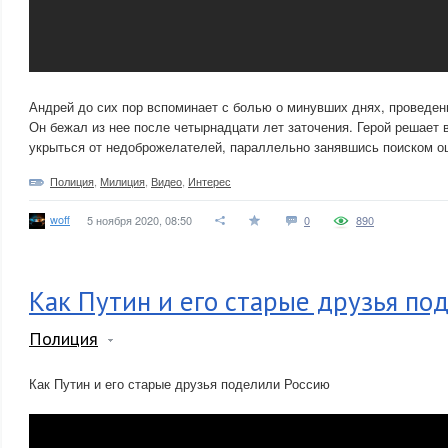
Андрей до сих пор вспоминает с болью о минувших днях, проведен
Он бежал из нее после четырнадцати лет заточения. Герой решает 
укрыться от недоброжелателей, параллельно занявшись поиском о
Полиция
,
Милиция
,
Видео
,
Интерес
woff
5 ноября 2020, 08:50
0
890
Как Путин и его старые друзья по
Полиция
Как Путин и его старые друзья поделили Россию