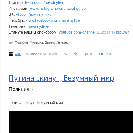
Твиттер:
twitter.com/navalnylive
Инстаграм:
www.instagram.com/navalny.live
ВК:
vk.com/navalny_live
Фейсбук:
www.facebook.com/navalnylive
Телеграм:
navalny.live/t
Станьте нашим спонсором:
youtube.com/channel/UCgxTPTFbIbCWfTR
Полиция
,
Милиция
,
Видео
,
Интерес
woff
5 ноября 2020, 08:50
0
890
Путина скинут, Безумный мир
Полиция
Путина скинут, Безумный мир