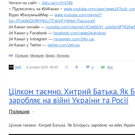
Читати на сайті −
24tv.ua/n1014789
~ Підписатись на #24Канал ~
www.youtube.com/user/news24?sub_con
Відео #БезумныйМир —
www.youtube.com/playlist?
list=PL9o6bQUWYNvLtTFwiVKY6Hpk7YaoJucsK
24 Канал онлайн —
youtube.com/channel/UCja992VI_u2e52c9FHQXw
24 Канал у Facebook —
facebook.com/news24ukraine/
24 Канал у Instagram —
instagram.com/24tv.ua/
24 Канал у Twitter —
twitter.com/24tvua
Полиция
,
Милиция
,
Видео
,
Интерес
woff
5 ноября 2020, 08:49
0
804
Цілком таємно. Хитрий Батька. Як Б
заробляє на війні України та Росії
Полиция
Цілком таємно. Хитрий Батька. Як Білорусь заробляє на війні Україн