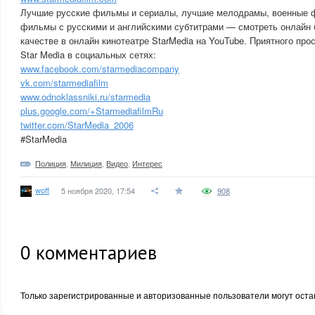
Лучшие русские фильмы и сериалы, лучшие мелодрамы, военные ф
фильмы с русскими и английскими субтитрами — смотреть онлайн 
качестве в онлайн кинотеатре StarMedia на YouTube. Приятного про
Star Media в социальных сетях:
www.facebook.com/starmediacompany
vk.com/starmediafilm
www.odnoklassniki.ru/starmedia
plus.google.com/+StarmediafilmRu
twitter.com/StarMedia_2006
#StarMedia
Полиция
,
Милиция
,
Видео
,
Интерес
woff
5 ноября 2020, 17:54
908
0
комментариев
Только зарегистрированные и авторизованные пользователи могут оста