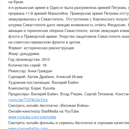
на Крым.
4-я румынская армия в Одессе была разгромлена армией Петрова, 
прорвана 11-й армией Манштейна. Приморская армия Петрова отст
эвакуировалась в Севастополь. Отступление с Керченского полуос
штурма Севастополя дало немцам возможность отбить Феодосию. 
авиации и героическая оборона Севастополя, затем эвакуация ком
флота и Приморской армии. Упорство защитников Севастополя оказ
на советско-германском фронте в целом.
Формат: историческая реконструкция
Жанр: докудрама
Год производства: 2010
Количество серий: 18
Режиссер: Анна Граждан
Сценарий: Артем Драбкин, Алексей Исаев
Художник-постановщик: Валерий Бабич
Композитор: Борис Кукоба
Продюсеры: Валерий Бабич, Влад Ряшин, Сергей Титинков, Конста
youtu.be/TUV8xQxVixs
Смотреть онлайн бесплатно «Великая Война»
Онлайн-кинотеатр StarMedia на YouTube
www.youtube.com/starmedia
Смотреть онлайн фильмы и сериалы бесплатно в хорошем качестве
www.starmediafilm.com