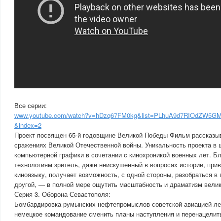
Все серии:
www.youtube.com/watch?v=hDzq67FM0kg&list=PLhuA9d7RIOdZW5GM
&index=2
Проект посвящен 65-й годовщине Великой Победы Фильм рассказыв
сражениях Великой Отечественной войны. Уникальность проекта в
компьютерной графики в сочетании с кинохроникой военных лет. Б
технологиям зритель, даже неискушенный в вопросах истории, при
киноязыку, получает возможность, с одной стороны, разобраться в 
другой, — в полной мере ощутить масштабность и драматизм велик
Серия 3. Оборона Севастополя:
Бомбардировка румынских нефтепромыслов советской авиацией лет
немецкое командование сменить планы наступления и перенацелит