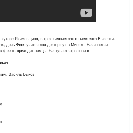
а хуторе Яхимовщина, в трех километрах от местечка Выселки.
ах, дочь Феня учится «на докторшу» в Минске. Начинается
ок фронт, приходят немцы. Наступает страшная в
Никич
икич, Василь Быков
ко
ок