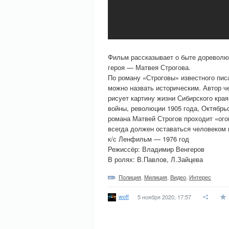
Фильм рассказывает о быте дореволюц
героя — Матвея Строгова.
По роману «Строговы» известного пис
можно назвать историческим. Автор ч
рисует картину жизни Сибирского кра
войны, революции 1905 года, Октябрь
романа Матвей Строгов проходит «огон
всегда должен оставаться человеком 
к/с Ленфильм — 1976 год
Режиссёр: Владимир Венгеров
В ролях: В.Павлов, Л.Зайцева
Полиция
,
Милиция
,
Видео
,
Интерес
woff
5 ноября 2020, 17:57