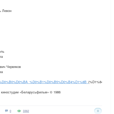
ь Левон
ель
ла
вич Червяков
ва
D0%BD%D0%B0%D0%BA_%D0%B1%D0%B5%D0%B4%D1%8B_
(%D1%84%D0%
й киностудии «Беларусьфильм» © 1986
0
3362
0