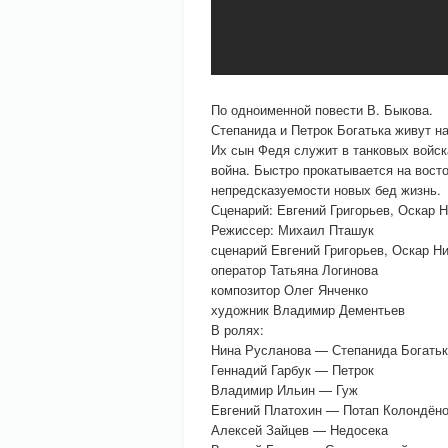
По одноименной повести В. Быкова.
Степанида и Петрок Богатька живут н
Их сын Федя служит в танковых войск
война. Быстро прокатывается на вост
непредсказуемости новых бед жизнь.
Сценарий: Евгений Григорьев, Оскар 
Режиссер: Михаил Пташук
сценарий Евгений Григорьев, Оскар Н
оператор Татьяна Логинова
композитор Олег Янченко
художник Владимир Дементьев
В ролях:
Нина Русланова — Степанида Богать
Геннадий Гарбук — Петрок
Владимир Ильин — Гуж
Евгений Платохин — Потап Колондён
Алексей Зайцев — Недосека