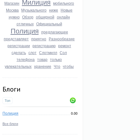
Милиция
Магазин
мобильного
Москва
Музыкального
ниже
Новые
нужно
Обзор
обширной
онлайн
отличных
Официальный
Полиция
предлагающее
представляет
приятно
Разнообразие
регистрации
регистрацию
ремонт
сделать
слот
Слотмилл
Сол
телефона
товар
только
увлекательных
хранение
Что
чтобы
Блоги
B8%D0%BB%D1%8C%D0%BC)
Топ
Полиция
0.00
Все блоги