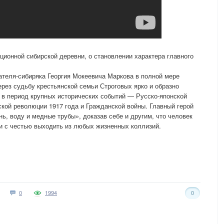
ионной сибирской деревни, о становлении характера главного
ателя-сибиряка Георгия Мокеевича Маркова в полной мере
ерез судьбу крестьянской семьи Строговых ярко и образно
я в период крупных исторических событий — Русско-японской
ской революции 1917 года и Гражданской войны. Главный герой
ь, воду и медные трубы», доказав себе и другим, что человек
и с честью выходить из любых жизненных коллизий.
0
1994
0