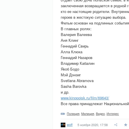
заключенная возвращается в родной г
кто ее настоящие родители. Внутренн
героев в жестокую ситуацию выбора.
Фильм основан на подлинных событиях
В главных ролях:
Валерия Валеева
Аня Клинг
Геннадий Свирь
Алла Клюка
Геннадий Назаров
Владимир Кабалин
Якоб Бодо
Мэй Дэнзиг
Svetlana Abramova
Sasha Barovka
и др.
www.kinopoisk.ru/film/69643/
Все права принадлежат Национально
Полиция
,
Милиция
,
Видео
,
Интерес
woff
5 ноября 2020, 17:58