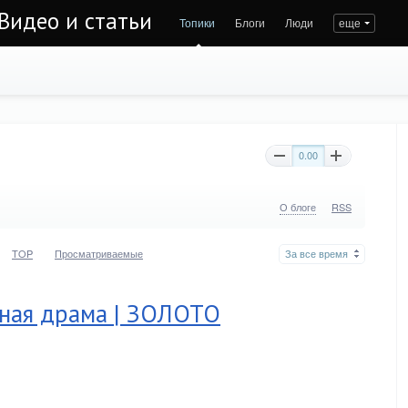
Видео и статьи
Топики
Блоги
Люди
еще
0.00
О блоге
RSS
TOP
Просматриваемые
За все время
нная драма | ЗОЛОТО