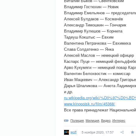
Виталий Быков — Свентковский
Владимир Гостюхин — Новик
Владимир Емельянов — председател
Алексей Булдаков — Космачёв
Александр Тимошкин — Гончарик
Владимир Кулешов — Корнила
Тадеуш Кокштыс — Евхим
Валентина Петрачкова — Евхимиха
Слава Солдатенко — Янка
Алексей Маслов — немецкий офицер
Каспарс Пуце — немецкий фельдфеб
Арво Кукумяги — немецкий повар Кар
Валентин Белохвостик — комиссар
Иван Мацкевич — Александр Григорье
Дарья Шпаликова — Анюта Ладимиро
и др.
ru.wikipedia.org/wiki/%D0%97%
www.kinopoisk.ru/film/45368/
Все права принадлежат Национально
Полиция
,
Милиция
,
Видео
,
Интерес
woff
5 ноября 2020, 17:57