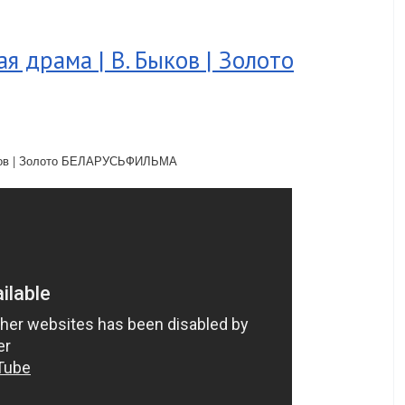
я драма | В. Быков | Золото
ыков | Золото БЕЛАРУСЬФИЛЬМА