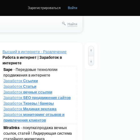
Зарегистрироваться
Войти
Найти
Высший в интернете - Развлечение
Работа в интернет | Заработок в
интернете
Sape
- Передовые технологии
продвижения в интернете
Заработок
Ссылки
Заработок
Статьи
Заработок
вечные ссылки
Заработок
SEO продвижения сайтов
Заработок
Тизеры / банеры
Заработок
Мединая реклама
Заработок
мониторинг отзывов и
привлечения клиентов
Miralinks
- покупка\продажа вечных
ссылок, статей ! Лидирующая система
статейного маркетинга .