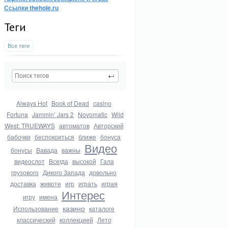
Ссылки thehole.ru
Теги
Все теги
Always Hot
Book of Dead
casino
Fortuna
Jammin’ Jars 2
Novomatic
Wild
West: TRUEWAYS
автоматов
Авторский
бабочки
беспокоиться
ближе
бонуса
Видео
бонусы
Вавада
важны
видеослот
Всегда
высокой
Гала
грузового
Дикого Запада
довольно
доставка
животе
игр
играть
играя
Интерес
игру
имена
казино
Использование
каталоге
классический
коллекцией
Лето