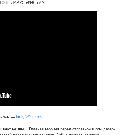
ОЛОТО БЕЛАРУСЬФИЛЬМА
фильм —
bit.ly/2S3H3zn
нимают немцы… Главная героиня перед отправкой в концлагерь
которой недавно умер ребенок. Война прошла, бывшая