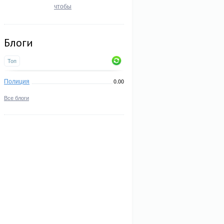
чтобы
Блоги
Топ
Полиция
0.00
Все блоги
B8%D0%BB%D1%8C%D0%BC)