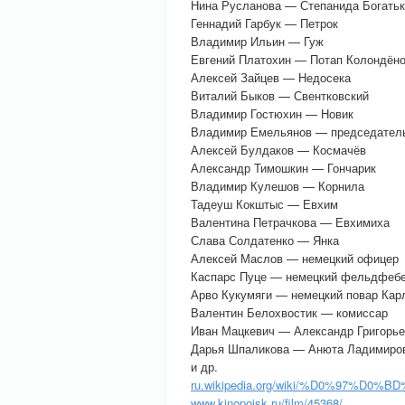
Нина Русланова — Степанида Богать
Геннадий Гарбук — Петрок
Владимир Ильин — Гуж
Евгений Платохин — Потап Колондён
Алексей Зайцев — Недосека
Виталий Быков — Свентковский
Владимир Гостюхин — Новик
Владимир Емельянов — председател
Алексей Булдаков — Космачёв
Александр Тимошкин — Гончарик
Владимир Кулешов — Корнила
Тадеуш Кокштыс — Евхим
Валентина Петрачкова — Евхимиха
Слава Солдатенко — Янка
Алексей Маслов — немецкий офицер
Каспарс Пуце — немецкий фельдфеб
Арво Кукумяги — немецкий повар Кар
Валентин Белохвостик — комиссар
Иван Мацкевич — Александр Григорье
Дарья Шпаликова — Анюта Ладимиро
и др.
ru.wikipedia.org/wiki/%D0%97%
www.kinopoisk.ru/film/45368/