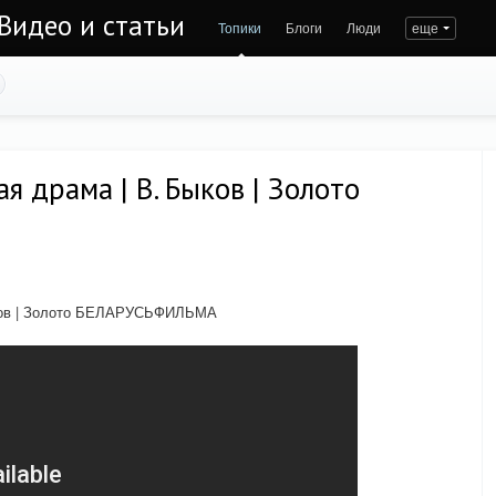
Видео и статьи
Топики
Блоги
Люди
еще
я драма | В. Быков | Золото
ыков | Золото БЕЛАРУСЬФИЛЬМА