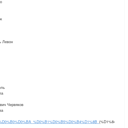
ко
ок
ь Левон
ель
ла
вич Червяков
ва
D0%BD%D0%B0%D0%BA_%D0%B1%D0%B5%D0%B4%D1%8B_
(%D1%84%D0%