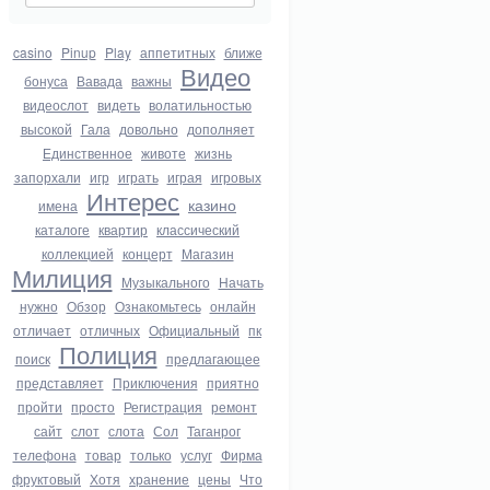
casino
Pinup
Play
аппетитных
ближе
Видео
бонуса
Вавада
важны
видеослот
видеть
волатильностью
высокой
Гала
довольно
дополняет
Единственное
животе
жизнь
запорхали
игр
играть
играя
игровых
Интерес
казино
имена
каталоге
квартир
классический
коллекцией
концерт
Магазин
Милиция
Музыкального
Начать
нужно
Обзор
Ознакомьтесь
онлайн
отличает
отличных
Официальный
пк
Полиция
поиск
предлагающее
представляет
Приключения
приятно
пройти
просто
Регистрация
ремонт
сайт
слот
слота
Сол
Таганрог
телефона
товар
только
услуг
Фирма
фруктовый
Хотя
хранение
цены
Что