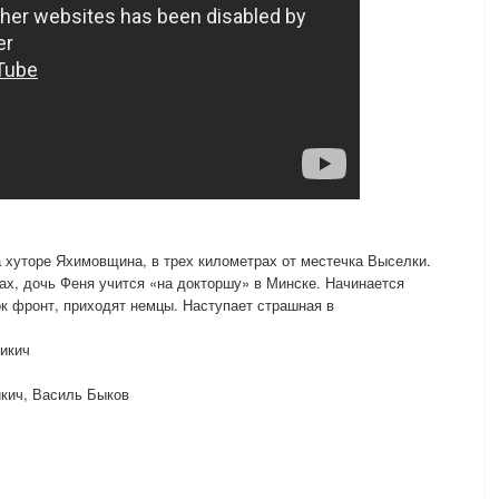
а хуторе Яхимовщина, в трех километрах от местечка Выселки.
ах, дочь Феня учится «на докторшу» в Минске. Начинается
ок фронт, приходят немцы. Наступает страшная в
Никич
икич, Василь Быков