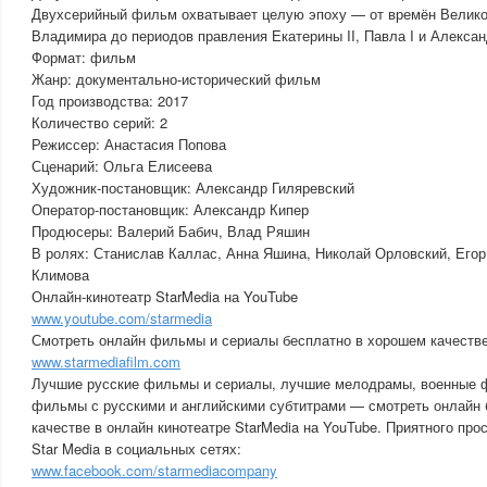
Двухсерийный фильм охватывает целую эпоху — от времён Великог
Владимира до периодов правления Екатерины II, Павла I и Алекса
Формат: фильм
Жанр: документально-исторический фильм
Год производства: 2017
Количество серий: 2
Режиссер: Анастасия Попова
Сценарий: Ольга Елисеева
Художник-постановщик: Александр Гиляревский
Оператор-постановщик: Александр Кипер
Продюсеры: Валерий Бабич, Влад Ряшин
В ролях: Станислав Каллас, Анна Яшина, Николай Орловский, Его
Климова
Онлайн-кинотеатр StarMedia на YouTube
www.youtube.com/starmedia
Смотреть онлайн фильмы и сериалы бесплатно в хорошем качестве
www.starmediafilm.com
Лучшие русские фильмы и сериалы, лучшие мелодрамы, военные ф
фильмы с русскими и английскими субтитрами — смотреть онлайн 
качестве в онлайн кинотеатре StarMedia на YouTube. Приятного про
Star Media в социальных сетях:
www.facebook.com/starmediacompany