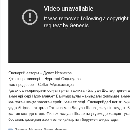
Сценарий авторы – Дулат Исабеков
Қоюшы-режиссері – Нұргелді Садығұлов
Бас продюсер – Сәбит Абдыхалықов
Қазақ сал-серілерінің соңғы тұяғы, тарихта «Балуан Шолақ» деген ат
ақын әрі сері Нұрмағанбет Баймырзаұлы жайындағы фильмде ақын
күн туған шақта жасаған ерлігі баян етіледі. Сценарийдегі негізгі 
үздік бітіргелі отырған Татьяна мен Балуан Шолақ екеуінің таудың 
қалған кезінде өтеді. Фильм Балуан Шолақтың түрмеде жатқан туғ
босатып, қазақтың жерін өзіне қайтартып беруімен аяқталады.
Полиция
,
Милиция
,
Видео
,
Интерес