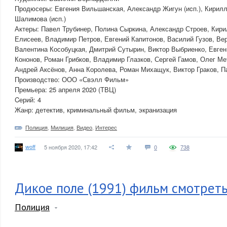
Продюсеры: Евгения Вильшанская, Александр Жигун (иcп.), Кирилл 
Шалимова (иcп.)
Актеры: Павел Трубинер, Полина Сыркина, Александр Строев, Кир
Елисеев, Владимир Петров, Евгений Капитонов, Василий Гузов, Вер
Валентина Кособуцкая, Дмитрий Сутырин, Виктор Выбриенко, Евген
Кононов, Роман Грибков, Владимир Глазков, Сергей Гамов, Олег Ме
Андрей Аксёнов, Анна Королева, Роман Михащук, Виктор Граков, П
Производство: ООО «Свэлл Фильм»
Премьера: 25 апреля 2020 (ТВЦ)
Cерий: 4
Жанр: детектив, криминальный фильм, экранизация
Полиция
,
Милиция
,
Видео
,
Интерес
woff
5 ноября 2020, 17:42
0
738
Дикое поле (1991) фильм смотрет
Полиция