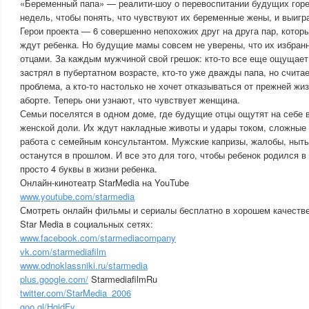
«Беременный папа» — реалити-шоу о перевоспитании будущих горе-о
недель, чтобы понять, что чувствуют их беременные жены, и выигр
Герои проекта ― 6 совершенно непохожих друг на друга пар, котор
ждут ребенка. Но будущие мамы совсем не уверены, что их избран
отцами. За каждым мужчиной свой грешок: кто-то все еще ощущает 
застрял в пубертатном возрасте, кто-то уже дважды папа, но счита
проблема, а кто-то настолько не хочет отказываться от прежней жиз
аборте. Теперь они узнают, что чувствует женщина.
Семьи поселятся в одном доме, где будущие отцы ощутят на себе 
женской доли. Их ждут накладные животы и удары током, сложные
работа с семейным консультантом. Мужские капризы, жалобы, ныть
останутся в прошлом. И все это для того, чтобы ребенок родился в
просто 4 буквы в жизни ребенка.
Онлайн-кинотеатр StarMedia на YouTube
www.youtube.com/starmedia
Смотреть онлайн фильмы и сериалы бесплатно в хорошем качестве
Star Media в социальных сетях:
www.facebook.com/starmediacompany
vk.com/starmediafilm
www.odnoklassniki.ru/starmedia
plus.google.com/
StarmediafilmRu
twitter.com/StarMedia_2006
goo.gl/HqjdFy