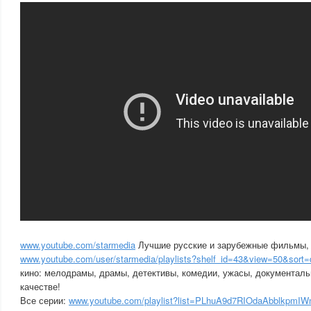
www.youtube.com/starmedia
Лучшие русские и зарубежные фильмы, 
www.youtube.com/user/starmedia/playlists?shelf_id=43&view=50&sort=
кино: мелодрамы, драмы, детективы, комедии, ужасы, документа
качестве!
Все серии:
www.youtube.com/playlist?list=PLhuA9d7RIOdaAbblkpmI