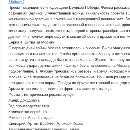
&index=2
Проект посвящен 65-й годовщине Великой Победы. Фильм рассказы
сражениях Великой Отечественной войны. Уникальность проекта в
компьютерной графики в сочетании с кинохроникой военных лет. Б
технологиям зритель, даже неискушенный в вопросах истории, при
киноязыку, получает возможность, с одной стороны, разобраться в 
другой, — в полной мере ощутить масштабность и драматизм велик
Серия 4. Битва за Москву:
С первых дней войны Москва готовилась к обороне. Были эвакуиро
посольства и министерства. Чтобы организовать оборону и остано
на столицу, из Ленинграда был отозван маршал Жуков. По плану н
вся мощь удара группы армий «Центр» была направлена на Москву
подкрепление, а, Жукову требовались резервы и время, которых у н
Москва была переведена на осадное положение. Но 7 ноября мир уз
площади состоялся парад. Пройдя по брусчатке главной площади с
Армии отправлялись прямо на фронт, на защиту столицы.
Формат: историческая реконструкция
Жанр: докудрама
Год производства: 2010
Количество серий: 18
Режиссер: Анна Граждан
Сценарий: Артем Драбкин, Алексей Исаев
Художник-постановщик: Валерий Бабич