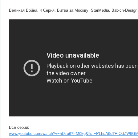
Великая Война. 4 Серия. Битва за Москву. StarMedia. Babich-Design
Все серии:
www.youtube.com/watch?v=hDzq67FM0kg&list=PLhuA9d7RIOdZW5GM