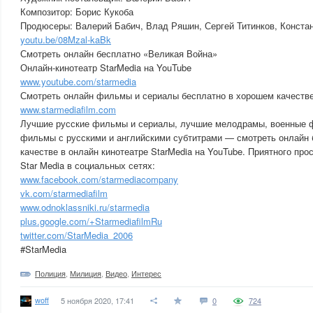
Композитор: Борис Кукоба
Продюсеры: Валерий Бабич, Влад Ряшин, Сергей Титинков, Конста
youtu.be/08Mzal-kaBk
Смотреть онлайн бесплатно «Великая Война»
Онлайн-кинотеатр StarMedia на YouTube
www.youtube.com/starmedia
Смотреть онлайн фильмы и сериалы бесплатно в хорошем качестве
www.starmediafilm.com
Лучшие русские фильмы и сериалы, лучшие мелодрамы, военные ф
фильмы с русскими и английскими субтитрами — смотреть онлайн 
качестве в онлайн кинотеатре StarMedia на YouTube. Приятного про
Star Media в социальных сетях:
www.facebook.com/starmediacompany
vk.com/starmediafilm
www.odnoklassniki.ru/starmedia
plus.google.com/+StarmediafilmRu
twitter.com/StarMedia_2006
#StarMedia
Полиция
,
Милиция
,
Видео
,
Интерес
woff
5 ноября 2020, 17:41
0
724