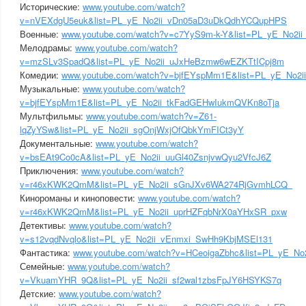
Исторические:
www.youtube.com/watch?
v=nVEXdgU5euk&list=PL_yE_No2ii_vDn05aD3uDkQdhYCQupHPS
Военные:
www.youtube.com/watch?v=c7YyS9m-k-Y&list=PL_yE_No2i
Мелодрамы:
www.youtube.com/watch?
v=mzSLv3SpadQ&list=PL_yE_No2ii_uJxHeBzmw6wEZKTtICpj8m
Комедии:
www.youtube.com/watch?v=bjfEYspMm1E&list=PL_yE_No2ii
Музыкальные:
www.youtube.com/watch?
v=bjfEYspMm1E&list=PL_yE_No2ii_tkFadGEHwIukmQVKn8oTja
Мультфильмы:
www.youtube.com/watch?v=Z61-
lqZyYSw&list=PL_yE_No2ii_sgOnjWxjOfQbkYmFICt3yY
Документальные:
www.youtube.com/watch?
v=bsEAt9Co0cA&list=PL_yE_No2ii_uuGl40ZsnjvwQyu2VfcJ6Z
Приключения:
www.youtube.com/watch?
v=r46xKWK2QmM&list=PL_yE_No2ii_sGnJXv6WA274RjGvmhLCQ_
Кинороманы и киноповести:
www.youtube.com/watch?
v=r46xKWK2QmM&list=PL_yE_No2ii_uprHZFqbNrX0aYHxSR_pxw
Детективы:
www.youtube.com/watch?
v=s12vqdNvqlo&list=PL_yE_No2ii_vEnmxi_SwHh9KbjMSEl131
Фантастика:
www.youtube.com/watch?v=HCeoigaZbhc&list=PL_yE_No2
Семейные:
www.youtube.com/watch?
v=VkuamYHR_9Q&list=PL_yE_No2ii_sf2wal1zbsFpJY6HSYKS7q
Детские:
www.youtube.com/watch?