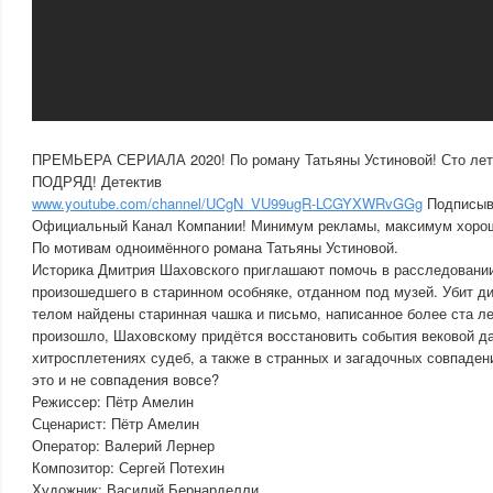
ПРЕМЬЕРА СЕРИАЛА 2020! По роману Татьяны Устиновой! Сто ле
ПОДРЯД! Детектив
www.youtube.com/channel/UCgN_VU99ugR-LCGYXWRvGGg
Подписыв
Официальный Канал Компании! Минимум рекламы, максимум хоро
По мотивам одноимённого романа Татьяны Устиновой.
Историка Дмитрия Шаховского приглашают помочь в расследовании
произошедшего в старинном особняке, отданном под музей. Убит д
телом найдены старинная чашка и письмо, написанное более ста ле
произошло, Шаховскому придётся восстановить события вековой да
хитросплетениях судеб, а также в странных и загадочных совпаден
это и не совпадения вовсе?
Режиссер: Пётр Амелин
Сценарист: Пётр Амелин
Оператор: Валерий Лернер
Композитор: Сергей Потехин
Художник: Василий Бернарделли