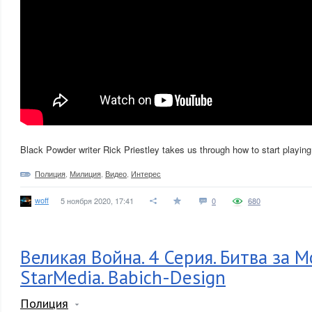
Black Powder writer Rick Priestley takes us through how to start playin
Полиция
,
Милиция
,
Видео
,
Интерес
woff
5 ноября 2020, 17:41
0
680
Великая Война. 4 Серия. Битва за М
StarMedia. Babich-Design
Полиция