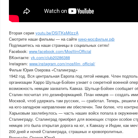
Вторая серия
youtu.be/DSlTKsM0zzA
Смотрите наши фильмы — на сайте
кино-мосфильм.рф
Подпишитесь на наши страницы в социальных сетях!
Facebook:
www.facebook.com/MosfilmOfficial
ВКонтакте:
vk.com/club20286388
Instagram:
www.instagram.com/mosfilm_official/
Фильм Юрия Озерова «Сталинград»
1942 год. Вся центральная Европа под пятой немцев. Член подпол
организации Харро Шульце-Бойзен узнает о секретной военной опе
возможность немцам захватить Кавказ. Шульце-Бойзен сообщает об
Сталин посчитал это дезинформацией. План немцев — создать ими
Москвой, чтоб удержать там русских, — сработал. Теперь, решили 
на юго-западном направлении им обеспечен. Тем более, что контрн
Харьковым захлебнулось — часть наших войск попала в окружение,
Сталинграду. Сталинград приобрел для воюющих сторон особое стр
немцев это была открытая дорога на юг, к Кавказу и Индии, как меч
200 дней и ночей Сталинграда, страшных и кровопролитных.
Режиссёр: Озеров Юрий