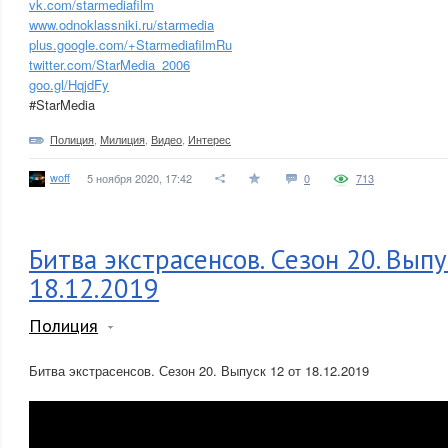
vk.com/starmediafilm
www.odnoklassniki.ru/starmedia
plus.google.com/+StarmediafilmRu
twitter.com/StarMedia_2006
goo.gl/HqjdFy
#StarMedia
Полиция
,
Милиция
,
Видео
,
Интерес
woff
5 ноября 2020, 17:42
0
713
Битва экстрасенсов. Сезон 20. Выпу
18.12.2019
Полиция
Битва экстрасенсов. Сезон 20. Выпуск 12 от 18.12.2019