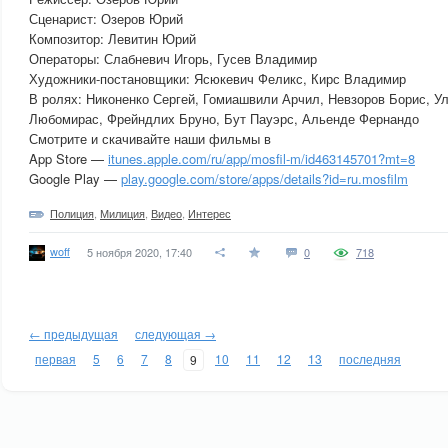
Сценарист: Озеров Юрий
Композитор: Левитин Юрий
Операторы: Слабневич Игорь, Гусев Владимир
Художники-постановщики: Ясюкевич Феликс, Кирс Владимир
В ролях: Никоненко Сергей, Гомиашвили Арчил, Невзоров Борис, 
Любомирас, Фрейндлих Бруно, Бут Пауэрс, Альенде Фернандо
Смотрите и скачивайте наши фильмы в
App Store —
itunes.apple.com/ru/app/mosfil-m/id463145701?mt=8
Google Play —
play.google.com/store/apps/details?id=ru.mosfilm
Полиция
,
Милиция
,
Видео
,
Интерес
woff
5 ноября 2020, 17:40
0
718
← предыдущая
следующая →
первая
5
6
7
8
10
11
12
13
последняя
9