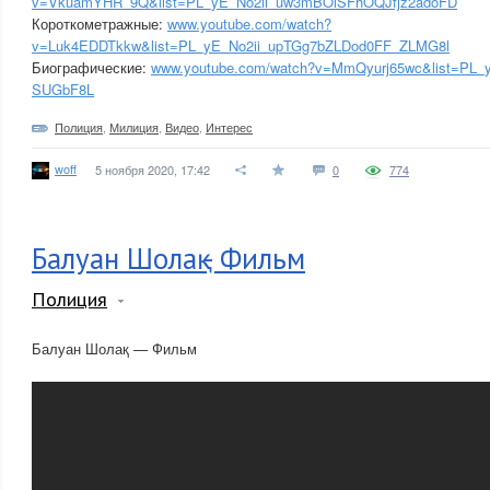
v=VkuamYHR_9Q&list=PL_yE_No2ii_uw3mBOiSFhOQJfjz2adoFD
Короткометражные:
www.youtube.com/watch?
v=Luk4EDDTkkw&list=PL_yE_No2ii_upTGg7bZLDod0FF_ZLMG8l
Биографические:
www.youtube.com/watch?v=MmQyurj65wc&list=PL_
SUGbF8L
Полиция
,
Милиция
,
Видео
,
Интерес
woff
5 ноября 2020, 17:42
0
774
Балуан Шолақ - Фильм
Полиция
Балуан Шолақ — Фильм