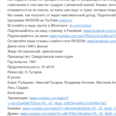
спрятанном в этих местах сундуке с рязанской казной. Казаки, по
отправиться на ее поиски, но казну уже ищут и турки, которые когда
Мы знаем, как получить от видео максимальный доход. Подключайт
программе RVISION на YouTube
rvision.tv
Вступайте в нашу группу в ВКонтакте:
vk.com/rvision
Подписывайтесь на нашу страницу в Facebook:
www.facebook.com/rv
Подписывайтесь на канал
www.youtube.com/user/RVisionSverdlovsk?
Оставляйте ваши отзывы о работе сети RVISION:
www.facebook.com/
Дикое поле (1991) фильм
Жанр: Исторический, приключения
Производство: Свердловская киностудия
Год выпуска: 1991
Продолжительность: 01:45:51
Режиссёр: Н. Гусаров
В ролях:
Борис Рубашкин, Николай Гусаров, Владимир Антоник, Матлюба Ал
Лесь Сердюк
Категории:
Экранизации:
www.youtube.com/watch?
v=UzyZggGMr7E&list=PL_yE_No2ii_sHEQysxWCs1nr5r4RetYaO
Боевики:
www.youtube.com/watch?v=8lHugIhqjbQ&list=PL_yE_No2i
Драмы:
www.youtube.com/watch?v=wB1FAsh-Dbs&list=PL_yE_No2ii