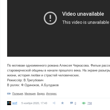
По мотивам одноименного романа Алексея Черкасова. Фильм расск
староверческой общины в начале прошлого века. На экране разыгр
жизни, история любви и страстей человеческих.
Режиссёр: В.Трегубович
В ролях: Ф.Одиноков, А.Булдаков
Полиция
,
Милиция
,
Видео
,
Интерес
woff
5 ноября 2020, 17:43
0
758