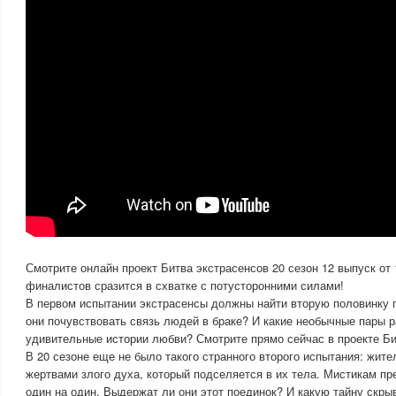
Смотрите онлайн проект Битва экстрасенсов 20 сезон 12 выпуск от 1
финалистов сразится в схватке с потусторонними силами!
В первом испытании экстрасенсы должны найти вторую половинку г
они почувствовать связь людей в браке? И какие необычные пары 
удивительные истории любви? Смотрите прямо сейчас в проекте Би
В 20 сезоне еще не было такого странного второго испытания: жите
жертвами злого духа, который подселяется в их тела. Мистикам пр
один на один. Выдержат ли они этот поединок? И какую тайну скр