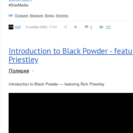
#StarMedia
Полиция
,
Милиция
,
Видео
,
Интерес
woff
5 ноября 2020, 17:41
0
757
Introduction to Black Powder - featu
Priestley
Полиция
Introduction to Black Powder — featuring Rick Priestley