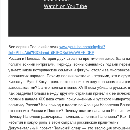
Все серии «Польский след»
www.youtube.com/playlist?
list=PLhuA9d7RIOdamd_9BIEOSsOVsWBEF-DBR
Россия и Польша. История двух стран на протяжении веков была н
политическими интригами. Периоды войны сменялись годами перем
узнает: какие исторические события и фигуры стояли за многовеко
славянских народов. Почему поляки оказались первыми, кто с оруж
Киевскую Русь? Какую роль в отношениях между славянами сыгра
завоевателями? За что поляки в конце XVIII века убивали русских
Как разделы Польши между другими странами привели к её исчезн
поляки в начале XIX века стали приближёнными русского император
политику России? Как приход к власти во Франции Наполеона Бона
отношениях России и Польши? Почему поляки напали на Россию в
Почему Наполеон разочаровал поляков, а поляки Наполеона? Как 
небытия и какую роль в этом сыграли российские правители?
Документальный проект “Польский след” — это эволюция отношени