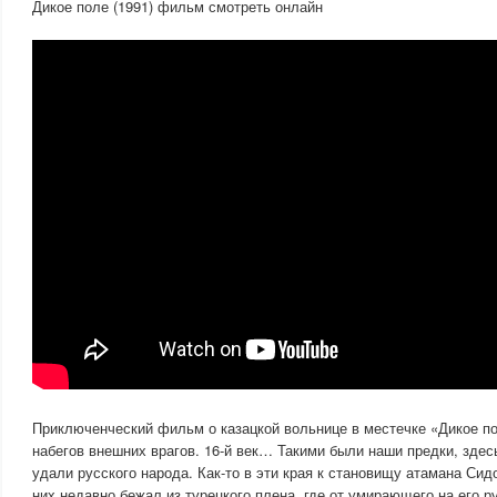
Дикое поле (1991) фильм смотреть онлайн
Приключенческий фильм о казацкой вольнице в местечке «Дикое п
набегов внешних врагов. 16-й век… Такими были наши предки, здес
удали русского народа. Как-то в эти края к становищу атамана Сид
них недавно бежал из турецкого плена, где от умирающего на его ру