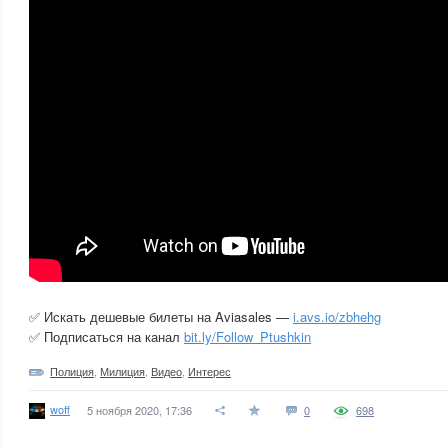
✅ Искать дешевые билеты на Aviasales —
i.avs.io/zbhehg
✅ Подписаться на канал
bit.ly/Follow_Ptushkin
Полиция
,
Милиция
,
Видео
,
Интерес
woff
5 ноября 2020, 17:36
0
698