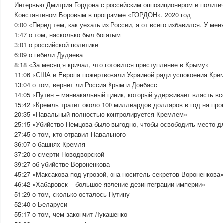
Интервью Дмитрия Гордона с российским оппозиционером и полити
Константином Боровым в программе «ГОРДОН». 2020 год
0:00 «Перед тем, как уехать из России, я от всего избавился. У ме
1:47 о том, насколько был богатым
3:01 о российской политике
6:09 о гибели Дудаева
8:18 «За месяц я кричал, что готовится преступление в Крыму»
11:06 «США и Европа пожертвовали Украиной ради успокоения Кре
13:04 о том, вернет ли Россия Крым и Донбасс
14:05 «Путин – маниакальный циник, который удерживает власть в
15:42 «Кремль тратит около 100 миллиардов долларов в год на про
20:35 «Навальный полностью контролируется Кремлем»
25:15 «Убийство Немцова было выгодно, чтобы освободить место д
27:45 о том, кто отравил Навального
36:07 о башнях Кремля
37:20 о смерти Новодворской
39:27 об убийстве Вороненкова
45:27 «Максакова под угрозой, она носитель секретов Вороненкова
46:42 «Хабаровск – большое явление дезинтеграции империи»
51:29 о том, сколько осталось Путину
52:40 о Беларуси
55:17 о том, чем закончит Лукашенко