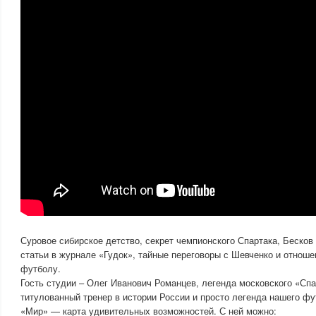
Суровое сибирское детство, секрет чемпионского Спартака, Бесков
статьи в журнале «Гудок», тайные переговоры с Шевченко и отнош
футболу.
Гость студии – Олег Иванович Романцев, легенда московского «Сп
титулованный тренер в истории России и просто легенда нашего фу
«Мир» — карта удивительных возможностей. С ней можно: