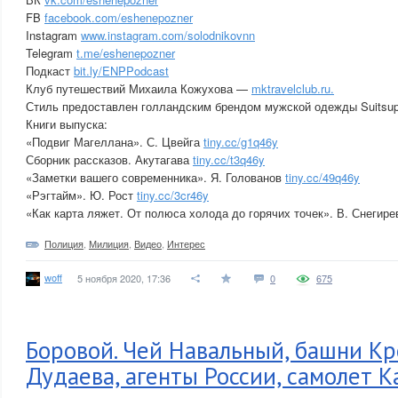
FB
facebook.com/eshenepozner
Instagram
www.instagram.com/solodnikovnn
Telegram
t.me/eshenepozner
Подкаст
bit.ly/ENPPodcast
Клуб путешествий Михаила Кожухова —
mktravelclub.ru.
Стиль предоставлен голландским брендом мужской одежды Suitsuppl
Книги выпуска:
«Подвиг Магеллана». С. Цвейга
tiny.cc/g1q46y
Сборник рассказов. Акутагава
tiny.cc/t3q46y
«Заметки вашего современника». Я. Голованов
tiny.cc/49q46y
«Рэгтайм». Ю. Рост
tiny.cc/3cr46y
«Как карта ляжет. От полюса холода до горячих точек». В. Снегир
Полиция
,
Милиция
,
Видео
,
Интерес
woff
5 ноября 2020, 17:36
0
675
Боровой. Чей Навальный, башни Кр
Дудаева, агенты России, самолет К