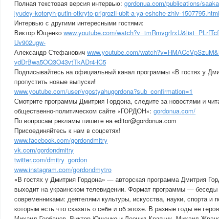
Полная текстовая версия интервью:
gordonua.com/publications/saakas
lyudey-kotoryh-putin-otkryto-prigrozil-ubit-a-ya-eshche-zhiv-1507795.htm
Интервью с другими интересными гостями:
Виктор Ющенко
www.youtube.com/watch?v=tmRmvgrIrxU&list=PLrfTcf
Uv902ugw-
Александр Стефанович
www.youtube.com/watch?v=HMACcVpSzuM&li
vdDrBwa5OQ3O43vtTkADr4-lC5
Подписывайтесь на официальный канал программы «В гостях у Дми
пропустить новые выпуски!
www.youtube.com/user/vgostyahugordona?sub_confirmation=1
Смотрите программы Дмитрия Гордона, следите за новостями и чит
общественно-политическом сайте «ГОРДОН»:
gordonua.com/
По вопросам рекламы пишите на editor@gordonua.com
Присоединяйтесь к нам в соцсетях!
www.facebook.com/gordondmitry
vk.com/gordondmitry
twitter.com/dmitry_gordon
www.instagram.com/gordondmytro
«В гостях у Дмитрия Гордона» — авторская программа Дмитрия Горд
выходит на украинском телевидении. Формат программы — бесед
современниками: деятелями культуры, искусства, науки, спорта и п
которым есть что сказать о себе и об эпохе. В разные годы ее гер
Михаил Горбачев, Виктор Ющенко и Леонид Кравчук, Михаил Жване