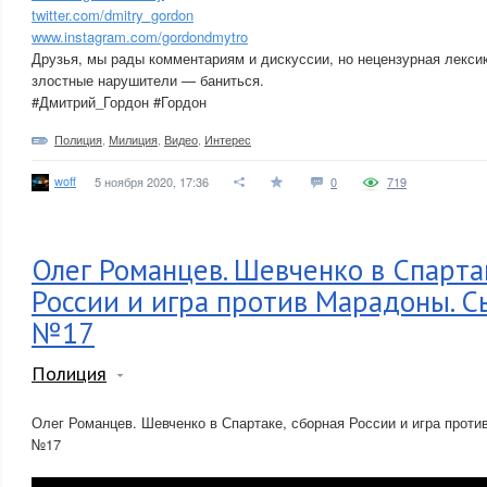
twitter.com/dmitry_gordon
www.instagram.com/gordondmytro
Друзья, мы рады комментариям и дискуссии, но нецензурная лексик
злостные нарушители — баниться.
#Дмитрий_Гордон #Гордон
Полиция
,
Милиция
,
Видео
,
Интерес
woff
5 ноября 2020, 17:36
0
719
Олег Романцев. Шевченко в Спарта
России и игра против Марадоны. С
№17
Полиция
Олег Романцев. Шевченко в Спартаке, сборная России и игра прот
№17