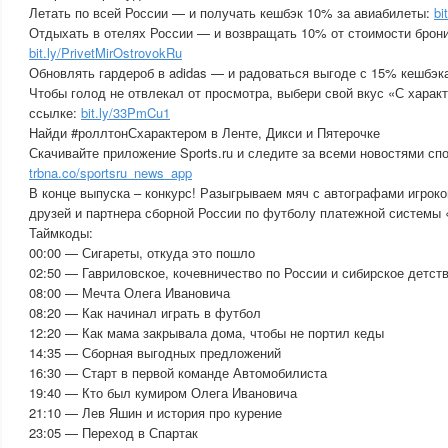
Летать по всей России — и получать кешбэк 10% за авиабилеты:
bi
Отдыхать в отелях России — и возвращать 10% от стоимости брон
bit.ly/PrivetMirOstrovokRu
Обновлять гардероб в adidas — и радоваться выгоде с 15% кешбэ
Чтобы голод не отвлекал от просмотра, выбери свой вкус «С харак
ссылке:
bit.ly/33PmCu1
Найди #роллтонСхарактером в Ленте, Дикси и Пятерочке
Скачивайте приложение Sports.ru и следите за всеми новостями сп
trbna.co/sportsru_news_app
В конце выпуска – конкурс! Разыгрываем мяч с автографами игроко
друзей и партнера сборной России по футболу платежной системы
Таймкоды:
00:00 — Сигареты, откуда это пошло
02:50 — Гавриловское, кочевничество по России и сибирское детст
08:00 — Мечта Олега Ивановича
08:20 — Как начинал играть в футбол
12:20 — Как мама закрывала дома, чтобы не портил кеды
14:35 — Сборная выгодных предложений
16:30 — Старт в первой команде Автомобилиста
19:40 — Кто был кумиром Олега Ивановича
21:10 — Лев Яшин и история про курение
23:05 — Переход в Спартак