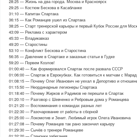
28:25 — Жизнь на два города. Москва и Красноярск
29:25 — Костюм Бескова в Касабланке
31:10 — Капитан Спартака
36:15 — Как Романцев ушел из Спартака
38:25 — Старт тренерской карьеры и первый Кубок России для Мос
43:09 — Реклама с характером
45:33 — Владикавказ
49:20 — Старостины
53:10 — Конфликт Бескова и Старостина
56:35 — Давление в Спартаке и заказные статьи в Гудке
59:20 — Порвем Козлов!
01:00:40 — Как формировался Спартак после развала СССР
01:06:00 — Спартак в Еврокубках. Как готовиться к матчам с Мара
01:08:15 — Почему Олег Иванович не уехал в Депортиво и отношен
01:15:50 — Неординарные легионеры Спартака
01:18:40 — Почему Жирков и Радимов не перешли в Спартак
01:20:10 — Разговор с Шевченко и Ребровым дома у Романцева
01:21:20 — Воспоминания о командах разных лет
01:22:30 — Разочарование от работы в сборной
01:25:00 — Локомотив и Зенит. Любимый игрок Олега Ивановича
01:27:08 — Почему Романцев так рано закончил карьеру
01:29:30 — Сычёв о тренере Романцеве
01:32:20 — Стеночки забегания