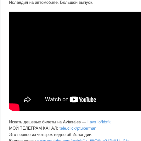
Исландия на автомобиле. Большой выпуск.
Искать дешевые билеты на Aviasales —
i.avs.io/ldxfk
МОЙ ТЕЛЕГРАМ КАНАЛ:
tele.click/ptuxerman
Это первое из четырех видео об Исландии.
Второе здесь:
www.youtube.com/watch?v=FAQYye313bY&t=21s