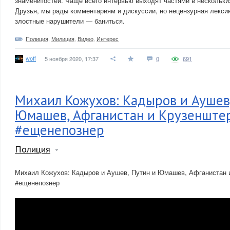
знаменитостей. Чаще всего интервью выходят частями в нескольки
Друзья, мы рады комментариям и дискуссии, но нецензурная лексик
злостные нарушители — баниться.
Полиция
,
Милиция
,
Видео
,
Интерес
woff
5 ноября 2020, 17:37
0
691
Михаил Кожухов: Кадыров и Аушев
Юмашев, Афганистан и Крузенште
#ещенепознер
Полиция
Михаил Кожухов: Кадыров и Аушев, Путин и Юмашев, Афганистан 
#ещенепознер