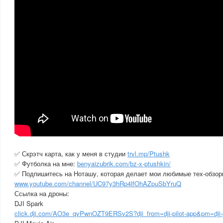
✅ Скрэтч карта, как у меня в студии
trvl.mp/Ptushk
✅ Футболка на мне:
benyaizubrik.com/bz-x-ptushkin/
✅ Подпишитесь на Ноташу, которая делает мои любимые тех-обзор
www.youtube.com/channel/UC97y3hRp4lfOhAZpuSbYruQ
Ссылка на дроны:
DJI Spark
click.dji.com/AO3e_qvPwnOZT9ERSv2S?dji_from=dji-pilot-app&pm=dji-p