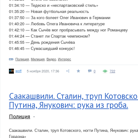
01:34:10 — Тедеско и «неспартаковский стиль»
01:35:20 — Новая футбольная реальность
01:37:50 — За кого болеет Олег Иванович в Германии
01:40:20 — Любовь Олега Ивановича к литературе
01:42:10 — Как Сычёв мог пробрасывать между ног Романцеву
01:44:24 — Станет ли Спартак чемпионом?
01:45:55 — День рождения Сычёва
01:46:45 — Сумасшедший конкурс!
Полиция
,
Милиция
,
Видео
,
Интерес
woff
5 ноября 2020, 17:36
0
722
Саакашвили. Сталин, труп Котовско
Путина, Янукович: рука из гроба.
Полиция
Саакашвили. Сталин, труп Котовского, ногти Путина, Янукович: рука 
Гордона»