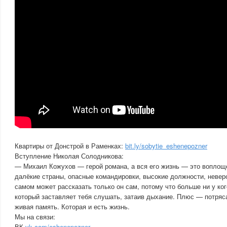
Квартиры от Донстрой в Раменках:
bit.ly/sobytie_eshenepozner
Вступление Николая Солодникова:
— Михаил Кожухов — герой романа, а вся его жизнь — это вопло
далёкие страны, опасные командировки, высокие должности, невер
самом может рассказать только он сам, потому что больше ни у кого
который заставляет тебя слушать, затаив дыхание. Плюс — потря
живая память. Которая и есть жизнь.
Мы на связи:
ВК
vk.com/eshenepozner