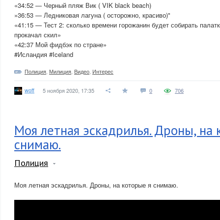
«34:52 — Черный пляж Вик ( VIK black beach)
»36:53 — Ледниковая лагуна ( осторожно, красиво)"
«41:15 — Тест 2: сколько времени горожанин будет собирать палатк
прокачал скил»
«42:37 Мой фидбэк по стране»
#Исландия #Iceland
Полиция
,
Милиция
,
Видео
,
Интерес
woff
5 ноября 2020, 17:35
0
706
Моя летная эскадрилья. Дроны, на 
снимаю.
Полиция
Моя летная эскадрилья. Дроны, на которые я снимаю.