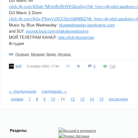
DJI Mavic Air
click.dji.com/ADo8-7MUmBvBHVEQlcpDyg?dji_from=dji-pilot-app&pm=dji
DJI Mavic 2 Zoom
click.dji.com/AGv-P6gvVJXCCGrcG8lW8Q?dji_from=dji-pilot-app&pm=dji
Music by Blue Wednesday:
bluewednesday.bandcamp.com
and SLY:
soundcloud.com/shakalovesbootys
МОЙ ТЕЛЕГРАМ КАНАЛ:
tele.click/ptuxerman
#студия
Полиция
,
Милиция
,
Видео
,
Интерес
woff
5 ноября 2020, 17:34
0
713
← предыдущая
следующая →
первая
7
8
9
10
12
13
14
15
последняя
11
Разделы