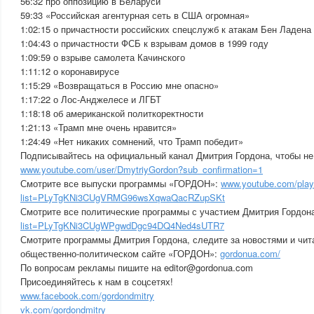
56:32 про оппозицию в Беларуси
59:33 «Российская агентурная сеть в США огромная»
1:02:15 о причастности российских спецслужб к атакам Бен Ладен
1:04:43 о причастности ФСБ к взрывам домов в 1999 году
1:09:59 о взрыве самолета Качинского
1:11:12 о коронавирусе
1:15:29 «Возвращаться в Россию мне опасно»
1:17:22 о Лос-Анджелесе и ЛГБТ
1:18:18 об американской политкоректности
1:21:13 «Трамп мне очень нравится»
1:24:49 «Нет никаких сомнений, что Трамп победит»
Подписывайтесь на официальный канал Дмитрия Гордона, чтобы не
www.youtube.com/user/DmytriyGordon?sub_confirmation=1
Смотрите все выпуски программы «ГОРДОН»:
www.youtube.com/playl
list=PLyTgKNi3CUgVRMG96wsXqwaQacRZupSKt
Смотрите все политические программы с участием Дмитрия Гордон
list=PLyTgKNi3CUgWPgwdDgc94DQ4Ned4sUTR7
Смотрите программы Дмитрия Гордона, следите за новостями и чит
общественно-политическом сайте «ГОРДОН»:
gordonua.com/
По вопросам рекламы пишите на editor@gordonua.com
Присоединяйтесь к нам в соцсетях!
www.facebook.com/gordondmitry
vk.com/gordondmitry