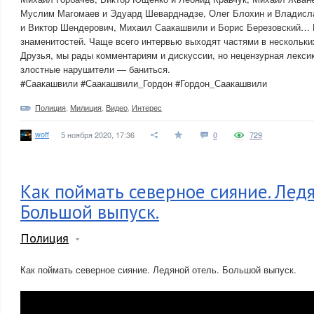
Муслим Магомаев и Эдуард Шеварднадзе, Олег Блохин и Владисла
и Виктор Шендерович, Михаил Саакашвили и Борис Березовский… 
знаменитостей. Чаще всего интервью выходят частями в нескольки
Друзья, мы рады комментариям и дискуссии, но нецензурная лексик
злостные нарушители — баниться.
#Саакашвили #Саакашвили_Гордон #Гордон_Саакашвили
Полиция
,
Милиция
,
Видео
,
Интерес
woff
5 ноября 2020, 17:36
0
729
Как поймать северное сияние. Ледя
Большой выпуск.
Полиция
Как поймать северное сияние. Ледяной отель. Большой выпуск.