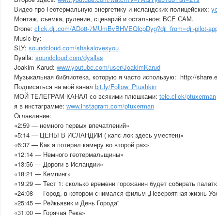
Видео про Геотермальную энергетику и исландских полицейских:
y
Монтаж, съемка, руление, сценарий и остальное: ВСЕ САМ.
Drone:
click.dji.com/ADo8-7MUmBvBHVEQlcpDyg?dji_from=dji-pilot-app
Music by:
SLY:
soundcloud.com/shakalovesyou
Dyalla:
soundcloud.com/dyallas
Joakim Karud:
www.youtube.com/user/JoakimKarud
Музыкальная библиотека, которую я часто использую: http://share
Подписаться на мой канал
bit.ly/Follow_Ptushkin
МОЙ ТЕЛЕГРАМ КАНАЛ со всякими плюшками:
tele.click/ptuxerman
я в инстаграмме:
www.instagram.com/ptuxerman
Оглавление:
«2:59 — немного первых впечатлений»
«5:14 — ЦЕНЫ В ИСЛАНДИИ ( капс лок здесь уместен)»
«6:37 — Как я потерял камеру во второй раз»
«12:14 — Немного геотермальщины»
«13:56 — Дороги в Исландии»
«18:21 — Кемпинг»
«19:29 — Тест 1: сколько времени горожанин будет собирать палат
«24:08 — Город, в котором снимался фильм „Невероятная жизнь Уо
»25:45 — Рейкьявик и День Города"
«31:00 — Горячая Река»