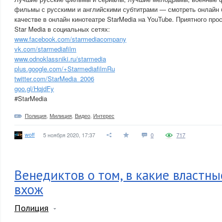
фильмы с русскими и английскими субтитрами — смотреть онлайн 
качестве в онлайн кинотеатре StarMedia на YouTube. Приятного про
Star Media в социальных сетях:
www.facebook.com/starmediacompany
vk.com/starmediafilm
www.odnoklassniki.ru/starmedia
plus.google.com/+StarmediafilmRu
twitter.com/StarMedia_2006
goo.gl/HqjdFy
#StarMedia
Полиция
,
Милиция
,
Видео
,
Интерес
woff
5 ноября 2020, 17:37
0
717
Венедиктов о том, в какие властн
вхож
Полиция