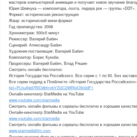
мастеров компьютерной анимации и получает новое звучание благо
Юрия Шевчука — композитора, поэта, лидера рок — группы «DDT».
Формат: историческая реконструкция
Жанр: исторический мини-формат
Год производства: 2008
Хронометраж: 500x5 минут
Режиссер: Валерий Бабич
Сценарий: Александр Бабич
Художник-постановщик: Валерий Бабич
Композитор: Борис Кукоба
Продюсеры: Валерий Бабич, Влад Ряшин
Смотреть онлайн бесплатно:
История Государства Российского. Все серии с 1 по 50. Без застав
Все серии подряд в Плейлисте «История Государства Российского
list=PLhuA9d7RIOdbfmrbYZi2C2WRIgO503dF1
Онлайн-кинотеатр StarMedia на YouTube
www.youtube.com/starmedia
Смотреть онлайн фильмы и сериалы бесплатно в хорошем качестве
Онлайн-кинотеатр StarMedia на YouTube
www.youtube.com/starmedia
Смотреть онлайн фильмы и сериалы бесплатно в хорошем качестве
www.starmediafilm.com
Лучшие русские фильмы и сериалы, лучшие мелодрамы, военные ф