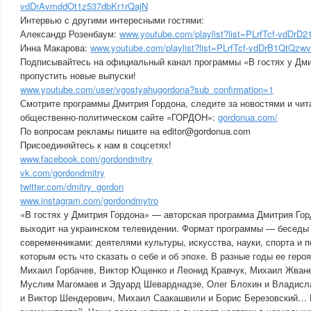
vdDrAvmddOt1z537dbKr1rQajN
Интервью с другими интересными гостями:
Александр Розенбаум:
www.youtube.com/playlist?list=PLrfTcf-vdDr
Инна Макарова:
www.youtube.com/playlist?list=PLrfTcf-vdDrB1QtQ
Подписывайтесь на официальный канал программы «В гостях у Дми
пропустить новые выпуски!
www.youtube.com/user/vgostyahugordona?sub_confirmation=1
Смотрите программы Дмитрия Гордона, следите за новостями и чит
общественно-политическом сайте «ГОРДОН»:
gordonua.com/
По вопросам рекламы пишите на editor@gordonua.com
Присоединяйтесь к нам в соцсетях!
www.facebook.com/gordondmitry
vk.com/gordondmitry
twitter.com/dmitry_gordon
www.instagram.com/gordondmytro
«В гостях у Дмитрия Гордона» — авторская программа Дмитрия Горд
выходит на украинском телевидении. Формат программы — бесед
современниками: деятелями культуры, искусства, науки, спорта и п
которым есть что сказать о себе и об эпохе. В разные годы ее гер
Михаил Горбачев, Виктор Ющенко и Леонид Кравчук, Михаил Жване
Муслим Магомаев и Эдуард Шеварднадзе, Олег Блохин и Владисла
и Виктор Шендерович, Михаил Саакашвили и Борис Березовский… 