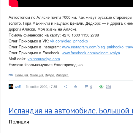
Автостопом по Аляске почти 7000 км. Как живут русские староверы
золото. Гора Маккинли и нацпарк Денали. Дедхорс — и дорога к не
дороги Аляски. Моя жизнь на Аляске.
Помочь финансово на карту: 4276 1600 1136 2788
Олег Приходько в VK:
vk.com/oleg_prihodko
Олег Приходько в Instagram:
www.instagram.com/oleg_prikhodko_trav
Олег Приходько в Facebook:
www.facebook.com/volnomuvolya
Мой сайт:
volnomuvolya.com
#аляска #вольномуволя #олегприходько
Полиция
,
Милиция
,
Видео
,
Интерес
woff
5 ноября 2020, 17:35
0
756
Исландия на автомобиле. Большой 
Полиция