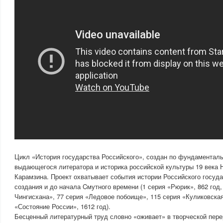
Цикл «История государства Российского», создан по фундаментал
выдающегося литератора и историка российской культуры 19 века
Карамзина. Проект охватывает события истории Российского госуда
создания и до начала Cмутного времени (1 серия «Рюрик», 862 год,
Чингисхана», 77 серия «Ледовое побоище», 115 серия «Куликовская
«Состояние России», 1612 год).
Бесценный литературный труд словно «оживает» в творческой пер