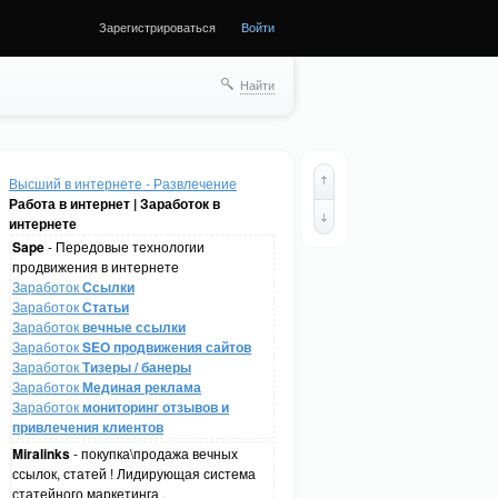
Зарегистрироваться
Войти
Найти
Высший в интернете - Развлечение
Работа в интернет | Заработок в
интернете
Sape
- Передовые технологии
продвижения в интернете
Заработок
Ссылки
Заработок
Статьи
Заработок
вечные ссылки
Заработок
SEO продвижения сайтов
Заработок
Тизеры / банеры
Заработок
Мединая реклама
Заработок
мониторинг отзывов и
привлечения клиентов
Miralinks
- покупка\продажа вечных
ссылок, статей ! Лидирующая система
статейного маркетинга .