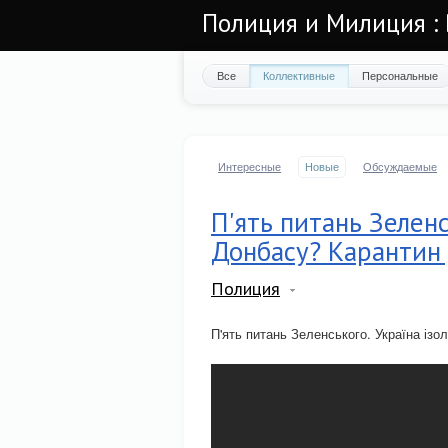
Полиция и Милиция : 
Все
Коллективные
Персональные
Интересные
Новые
Обсуждаемые
П'ять питань Зеленс
Донбасу? Карантин 
Полиция
П'ять питань Зеленського. Україна із