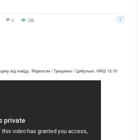
0
736
0
кцину від ковіду. Маркосян / Грищенко / Цибулько. НАШ 13.10