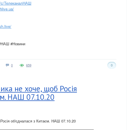
m/c/ТелеканалНАШ
live.ua/
h.live/
 #НАШ #Новини
0
659
0
ка не хоче, щоб Росія
єм. НАШ 07.10.20
осія об'єдналася з Китаєм. НАШ 07.10.20