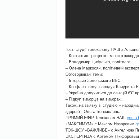
Гості студії телеканалу НАШ з Альон
– Костянтин Грищенко, міністр закордо
– Володимир Цибулько, політолог;
– Олена Маркосян, політичний експерт
Обговорювані теми:
– Інтервью Зеленського BBC;
– Конфлікт «слуг народу» Качури та Б
– Україна долучиться до санкцій ЄС пр
– Підкуп виборців на виборах.
Також, на зв'язку зі студією – народни
здоров'я, Ольга Богомолець.
ПРЯМИЙ ЕФІР Телеканал НАШ
youtu
«МАКСИМУМ» с Максом Назаровим
g
ТОК-ШОУ «ВАЖЛИВЕ» с Ангеліною Пи
ЭКСПЕРТИЗА с Артемом Нікіфоровы