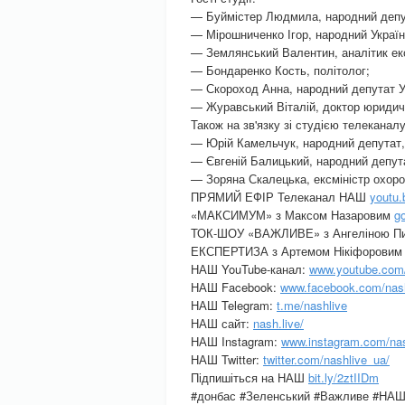
— Буймістер Людмила, народний депут
— Мірошниченко Ігор, народний Україн
— Землянський Валентин, аналітик ек
— Бондаренко Кость, політолог;
— Скороход Анна, народний депутат Ук
— Журавський Віталій, доктор юридич
Також на зв'язку зі студією телекана
— Юрій Камельчук, народний депутат,
— Євгеній Балицький, народний депут
— Зоряна Скалецька, ексміністр охоро
ПРЯМИЙ ЕФІР Телеканал НАШ
youtu
«МАКСИМУМ» з Максом Назаровим
g
ТОК-ШОУ «ВАЖЛИВЕ» з Ангеліною Пи
ЕКСПЕРТИЗА з Артемом Нікіфорови
НАШ YouTube-канал:
www.youtube.co
НАШ Facebook:
www.facebook.com/nash
НАШ Telegram:
t.me/nashlive
НАШ сайт:
nash.live/
НАШ Instagram:
www.instagram.com/nas
НАШ Twitter:
twitter.com/nashlive_ua/
Підпишіться на НАШ
bit.ly/2ztIIDm
#донбас #Зеленський #Важливе #НАШ