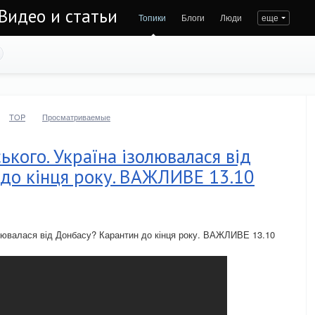
Видео и статьи
Топики
Блоги
Люди
еще
TOP
Просматриваемые
ького. Україна ізолювалася від
до кінця року. ВАЖЛИВЕ 13.10
олювалася від Донбасу? Карантин до кінця року. ВАЖЛИВЕ 13.10