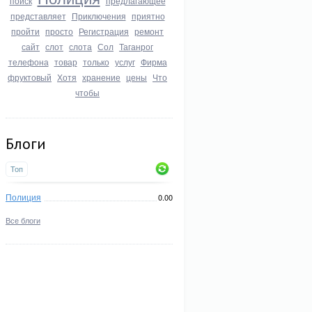
поиск
предлагающее
представляет
Приключения
приятно
пройти
просто
Регистрация
ремонт
сайт
слот
слота
Сол
Таганрог
телефона
товар
только
услуг
Фирма
фруктовый
Хотя
хранение
цены
Что
чтобы
Блоги
Топ
Полиция
0.00
Все блоги