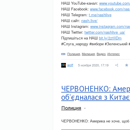
НАШ YouTube-канал:
www.youtube.co
НАШ Facebook:
www.facebook.com/nash
НАШ Telegram:
t.me/nashlive
НАШ сайт:
nash.live/
НАШ Instagram:
www.instagram.com/nas
НАШ Twitter:
twitter.com/nashlive_ua/
Підпишіться на НАШ
bit.ly/2ztIIDm
#Слуга_народу #вибори #Зеленський
Полиция
,
Милиция
,
Видео
,
Интерес
woff
5 ноября 2020, 17:19
ЧЕРВОНЕНКО: Амери
об'єдналася з Кита
Полиция
ЧЕРВОНЕНКО: Америка не хоче, щоб Р