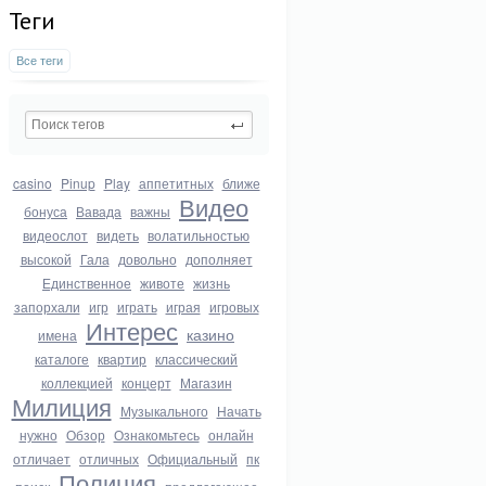
Теги
Все теги
casino
Pinup
Play
аппетитных
ближе
Видео
бонуса
Вавада
важны
видеослот
видеть
волатильностью
высокой
Гала
довольно
дополняет
Единственное
животе
жизнь
запорхали
игр
играть
играя
игровых
Интерес
казино
имена
каталоге
квартир
классический
коллекцией
концерт
Магазин
Милиция
Музыкального
Начать
нужно
Обзор
Ознакомьтесь
онлайн
отличает
отличных
Официальный
пк
Полиция