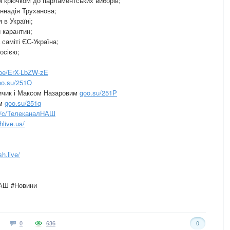
м крючком до парламентських виборів;
еннадія Труханова;
в Україні;
 карантин;
саміті ЄС-Україна;
осією;
.be/ErX-LbZW-zE
oo.su/251O
чик і Максом Назаровим
goo.su/251P
им
goo.su/251q
m/c/ТелеканалНАШ
live.ua/
h.live/
НАШ #Новини
0
636
0