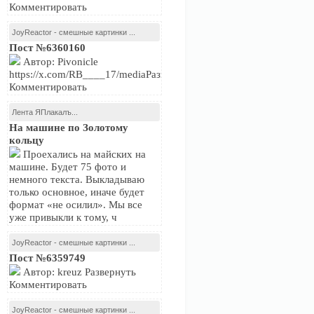
Комментировать
JoyReactor - смешные картинки ...
Пост №6360160
Автор: Pivonicle
https://x.com/RB____17/mediaРазвернуть
Комментировать
Лента ЯПлакалъ...
На машине по Золотому
кольцу
Проехались на майских на
машине. Будет 75 фото и
немного текста. Выкладываю
только основное, иначе будет
формат «не осилил». Мы все
уже привыкли к тому, ч
JoyReactor - смешные картинки ...
Пост №6359749
Автор: kreuz Развернуть
Комментировать
JoyReactor - смешные картинки ...