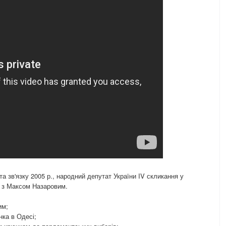
та зв'язку 2005 р., народний депутат України IV скликання у
 з Максом Назаровим.
им;
ка в Одесі;