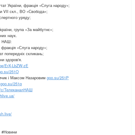
ат України, фракція «Слуга народу»;
и VII скл., ВО «Свобода»;
спертного уряду;
раїни, група «За майбутнє»;
них наук.
лу НАШ:
 фракція «Слуга народу»;
ат попередніх скликань;
ни здоров'я.
.be/ErX-LbZW-zE
oo.su/251O
чик і Максом Назаровим
goo.su/251P
м
goo.su/251q
m/c/ТелеканалНАШ
live.ua/
h.live/
 #Новини