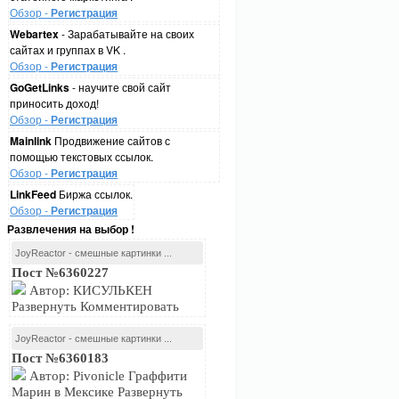
Обзор -
Регистрация
Webartex
- Зарабатывайте на своих
сайтах и группах в VK .
Обзор -
Регистрация
GoGetLinks
- научите свой сайт
приносить доход!
Обзор -
Регистрация
Mainlink
Продвижение сайтов с
помощью текстовых ссылок.
Обзор -
Регистрация
LinkFeed
Биржа ссылок.
Обзор -
Регистрация
Развлечения на выбор !
JoyReactor - смешные картинки ...
Пост №6360227
Автор: КИСУЛЬКЕН
Развернуть Комментировать
JoyReactor - смешные картинки ...
Пост №6360183
Автор: Pivonicle Граффити
Марин в Мексике Развернуть