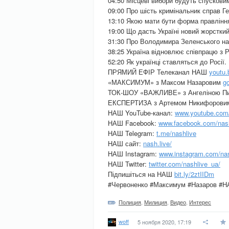
04:50 Місцеві вибори будуть спускови
09:00 Про шість кримінальник справ Г
13:10 Якою мати бути форма правління 
19:00 Що дасть Україні новий жорсткий
31:30 Про Володимира Зеленського на 
38:25 Україна відновлює співпрацю з Р
52:20 Як українці ставляться до Росії.
ПРЯМИЙ ЕФІР Телеканал НАШ
youtu
«МАКСИМУМ» з Максом Назаровим
g
ТОК-ШОУ «ВАЖЛИВЕ» з Ангеліною Пи
ЕКСПЕРТИЗА з Артемом Никифоров
НАШ YouTube-канал:
www.youtube.co
НАШ Facebook:
www.facebook.com/nash
НАШ Telegram:
t.me/nashlive
НАШ сайт:
nash.live/
НАШ Instagram:
www.instagram.com/nas
НАШ Twitter:
twitter.com/nashlive_ua/
Підпишіться на НАШ
bit.ly/2ztIIDm
#Червоненко #Максимум #Назаров #
Полиция
,
Милиция
,
Видео
,
Интерес
woff
5 ноября 2020, 17:19