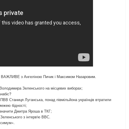
 ВАЖЛИВЕ з Ангеліною Пичик і Максимом Назаровим.
д Володимира Зеленського на місцевих виборах;
анабіс?
КПВВ Станиця Луганська, понад півмільйона українців втратили
межею бідності;
значити Дмитра Яроша в ТКГ;
 Зеленського з інтерв'ю ВВС.
ксимум».