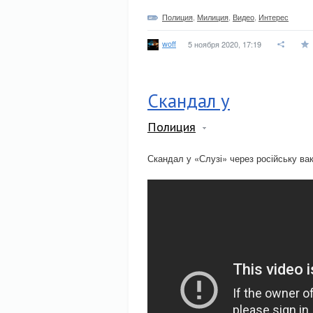
Полиция
,
Милиция
,
Видео
,
Интерес
woff
5 ноября 2020, 17:19
Скандал у
Полиция
Скандал у «Слузі» через російську ва