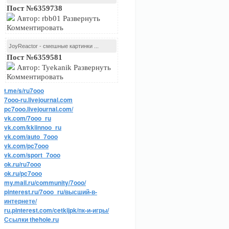
Пост №6359738
Автор: rbb01 Развернуть
Комментировать
JoyReactor - смешные картинки ...
Пост №6359581
Автор: Tyekanik Развернуть
Комментировать
t.me/s/ru7ooo
7ooo-ru.livejournal.com
pc7ooo.livejournal.com/
vk.com/7ooo_ru
vk.com/kkiinnoo_ru
vk.com/auto_7ooo
vk.com/pc7ooo
vk.com/sport_7ooo
ok.ru/ru7ooo
ok.ru/pc7ooo
my.mail.ru/community/7ooo/
pinterest.ru/7ooo_ru/высший-в-
интернете/
ru.pinterest.com/cetkijpk/пк-и-игры/
Ссылки thehole.ru