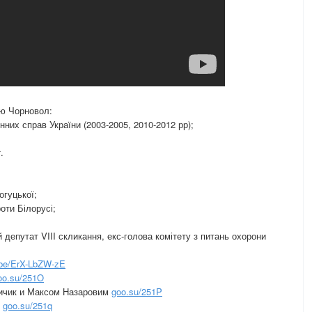
ою Чорновол:
нних справ України (2003-2005, 2010-2012 рр);
.
огуцької;
оти Білорусі;
й депутат VIII скликання, екс-голова комітету з питань охорони
.be/ErX-LbZW-zE
oo.su/251O
чик и Максом Назаровим
goo.su/251P
м
goo.su/251q