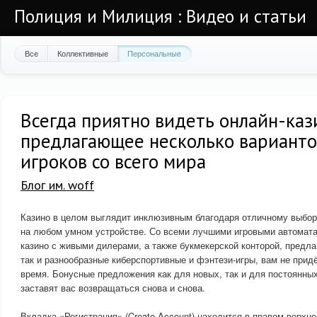
Полиция и Милиция : Видео и статьи
Все
Коллективные
Персональные
Всегда приятно видеть онлайн-каз
предлагающее несколько варианто
игроков со всего мира
Блог им. woff
Казино в целом выглядит инклюзивным благодаря отличному выбору
на любом умном устройстве. Со всеми лучшими игровыми автомата
казино с живыми дилерами, а также букмекерской конторой, предл
так и разнообразные киберспортивные и фэнтези-игры, вам не прид
время. Бонусные предложения как для новых, так и для постоянных 
заставят вас возвращаться снова и снова.
Вкладка «Регистрация» (Create Account) находится в правом верхне