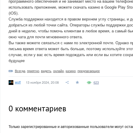
программного обеспечения и не занимает место на вашем телефоне
использовать приложение, можете скачать казино в Google Play Store
(iOS).
Служба поддержки находится в правом верхнем углу страницы, и до
добраться из любой точки сайта. Операторы службы поддержки дост
дней в неделю, чтобы помочь клиентам в любое время, а самый б
окно чата для почти мгновенного ответа.
Вы также можете связаться с нами по электронной почте. Однако п
письма время ответа может быть больше, поэтому используйте этот
случае, если у вас есть время подождать или если вы хотите сохр
будущее
Всегда
,
приятно
,
видеть
,
онлайн
,
казино
,
предлагающее
woff
13 ноября 2024, 20:08
623
0
комментариев
Только зарегистрированные и авторизованные пользователи могут оста