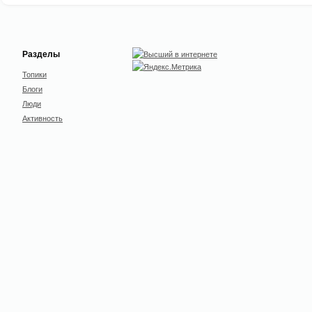
Разделы
Топики
Блоги
Люди
Активность