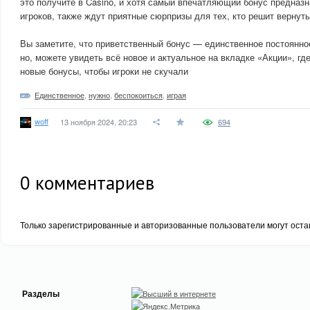
это получите в Casino, и хотя самый впечатляющий бонус предназ
игроков, также ждут приятные сюрпризы для тех, кто решит вернуть
Вы заметите, что приветственный бонус — единственное постоянно
но, можете увидеть всё новое и актуальное на вкладке «Акции», гд
новые бонусы, чтобы игроки не скучали
Единственное
,
нужно
,
беспокоиться
,
играя
woff
13 ноября 2024, 20:23
694
0
комментариев
Только зарегистрированные и авторизованные пользователи могут оста
Разделы