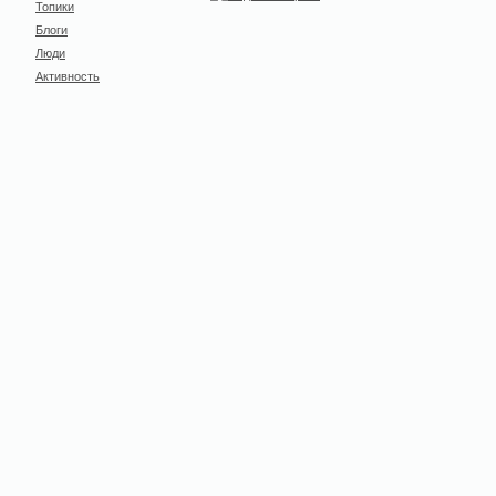
Топики
Блоги
Люди
Активность