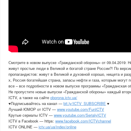
Смотрите в новом выпуске «Гражданской обороны» от 09.04.2019: Н
живут простые люди в Великой и богатой стране России?! По верси
пропагандистов: живут в Великой и духовной хорошо, нищета и раз
х, Россия богатейшая страна, запасы нефти и газа, которым могут 
все – все подробности в новом выпуске программы «Гражданская об
Не пропустите новые выпуски «Гражданской обороны» каждый вторн
ICTV, а также на сайте
oborona.ictv.ua/
♥Подписывайтесь на канал —
bit.ly/ICTV_SUBSCRIBE
♥
Лучший ЮМОР от ICTV —
www.youtube.com/FunICTV
Крутые сериалы ICTV —
www.youtube.com/SerialyICTV
ICTV в Facebook — https:
www.facebook.com/ICTVchannel
ICTV ONLINE —
ictv.ua/ua/index/online