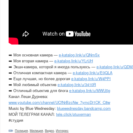
➡️ Моя основная камера —
e-katalog.link/u/QNmSx
➡️ Моя вторая камера —
e-katalog.link/u/YLrUH
➡️ Экшн-камера, которой я иногда пользуюсь —
e-katalog.link/u/QD
➡️ Отличная компактная камера —
e-katalog.link/u/E0QLA
➡️ Еще лучшая, но более дорогая
e-katalog.link/u/W4PPI
➡️ Мой любимый объектив
e-katalog.link/u/3410R
➡️ Отличный объектив для блога
e-katalog.link/u/MWU0g
Канал Леши Дурнева:
www.youtube.com/channel/UCfNrBzcNw_7ymcDi1CK_C8w
Music by Blue Wednesday:
bluewednesday.bandcamp.com
МОЙ ТЕЛЕГРАМ КАНАЛ:
tele.click/ptuxerman
#студия
Полиция
,
Милиция
,
Видео
,
Интерес