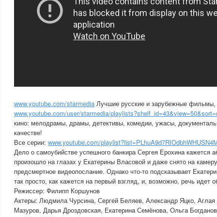
www.youtube.com/starmedia
Лучшие русские и зарубежные фильмы, 
www.youtube.com/user/starmedia/playlists?shelf_id=43&view=50&sort=
кино: мелодрамы, драмы, детективы, комедии, ужасы, документа
качестве!
Все серии:
www.youtube.com/playlist?list=PLhuA9d7RIOdbhWHUSN
Дело о самоубийстве успешного банкира Сергея Ерохина кажется а
произошло на глазах у Екатерины Власовой и даже снято на камеру
предсмертное видеопослание. Однако что-то подсказывает Екатерин
так просто, как кажется на первый взгляд, и, возможно, речь идет о
Режиссер: Филипп Коршунов
Актеры: Людмила Чурсина, Сергей Беляев, Александр Яцко, Аглая
Мазуров, Дарья Дроздовская, Екатерина Семёнова, Ольга Богдано