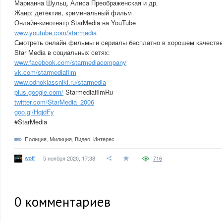
Марианна Шульц, Алиса Преображенская и др.
Жанр: детектив, криминальный фильм
Онлайн-кинотеатр StarMedia на YouTube
www.youtube.com/starmedia
Смотреть онлайн фильмы и сериалы бесплатно в хорошем качестве
Star Media в социальных сетях:
www.facebook.com/starmediacompany
vk.com/starmediafilm
www.odnoklassniki.ru/starmedia
plus.google.com/
StarmediafilmRu
twitter.com/StarMedia_2006
goo.gl/HqjdFy
#StarMedia
Полиция
,
Милиция
,
Видео
,
Интерес
woff
5 ноября 2020, 17:38
716
0
комментариев