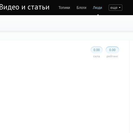
Видео и статьи
Топики
Блоги
Люди
еще
0.00
0.00
сила
рейтинг