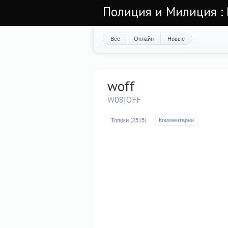
Полиция и Милиция : 
Все
Онлайн
Новые
woff
W08|OFF
Топики (2515)
Комментарии