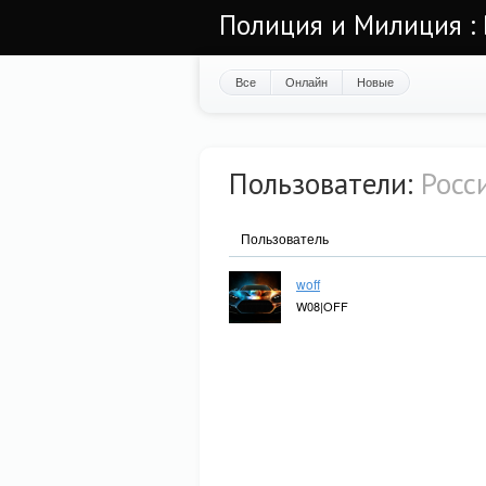
Полиция и Милиция : 
Все
Онлайн
Новые
Пользователи:
Росси
Пользователь
woff
W08|OFF