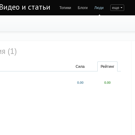
Видео и статьи
Топики
Блоги
Люди
еще
я (1)
Сила
Рейтинг
0.00
0.00